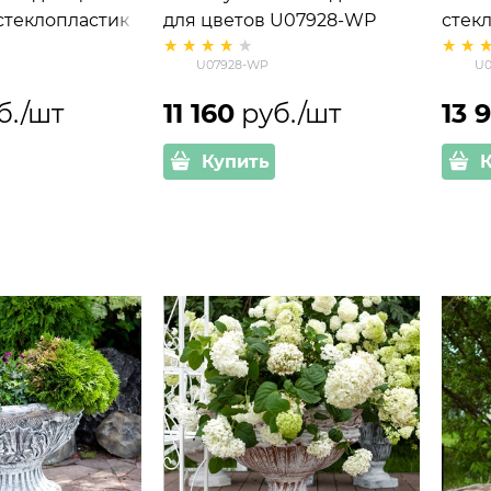
стеклопластик
для цветов U07928-WP
стек
h=59 см
высота 50см
U07928-WP
U0
б./шт
11 160
 руб./шт
13 
Купить