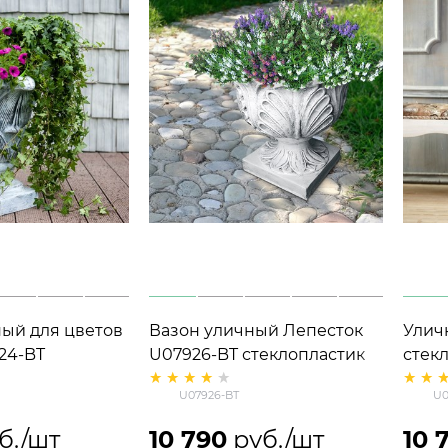
ый для цветов
Вазон уличный Лепесток
Улич
24-BT
U07926-BT стеклопластик
стек
ик под бетон
под бетон h=50 см
h= 50
U07926-BT
U0
б./шт
10 790
 руб./шт
10 