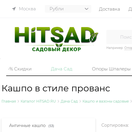
Москва
Доставка
Д
Например:
Опор
-% Скидки
Дача Сад
Опоры Шпалеры
Кашпо в стиле прованс
Главная
Каталог HiTSAD.RU
Дача Сад
Кашпо и вазоны садовые
Найдено товаров:
Сортировка:
Античные кашпо
(53)