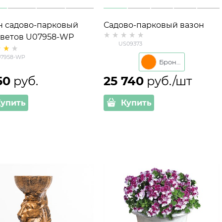
н садово-парковый
Садово-парковый вазон
цветов U07958-WP
Грифон US09373
US09373
та 49 см
стеклопластик под бронзу
7958-WP
Бронза
50
 руб.
25 740
 руб./шт
Купить
Купить