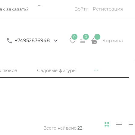
Войти
Регистрация
ак заказать?
0
0
+74952876948
Корзина
р люков
Садовые фигуры
Всего найдено:
22