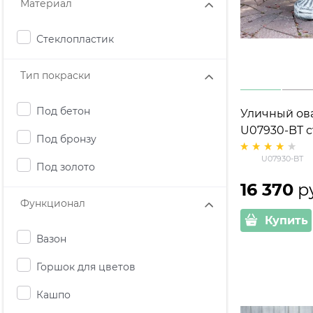
Материал
Стеклопластик
Тип покраски
Под бетон
Уличный ов
U07930-BT с
Под бронзу
под бетон h
U07930-BT
Под золото
16 370
 р
Функционал
Купить
Вазон
Горшок для цветов
Кашпо