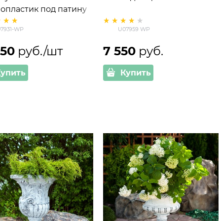
лопластик под патину
7931-WP
U07959 WP
950
 руб./шт
7 550
 руб.
Купить
Купить