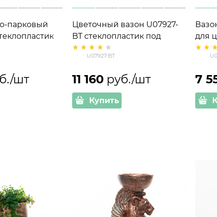
во-парковый
Цветочный вазон U07927-
Вазо
теклопластик
BT стеклопластик под
для 
бетон h=59 см
высо
U07927-BT
U0
б./шт
11 160
 руб./шт
7 5
Купить