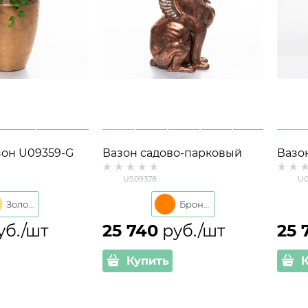
зон U09359-G
Вазон садово-парковый
Вазо
ик под золото
Грифон US09378
Гриф
US09378
U0
стеклопластик под бронзу
стек
Золото
Бронза
уб./шт
25 740
 руб./шт
25 
Купить