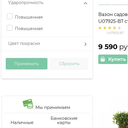
Ударопрочность
Вазон садо
Повышенная
U07925-BT с
под бетон
Повышенная
U07925-BT
Цвет покраски
9 590
 ру
Купить
Мы принимаем
Банковские
Наличные
карты