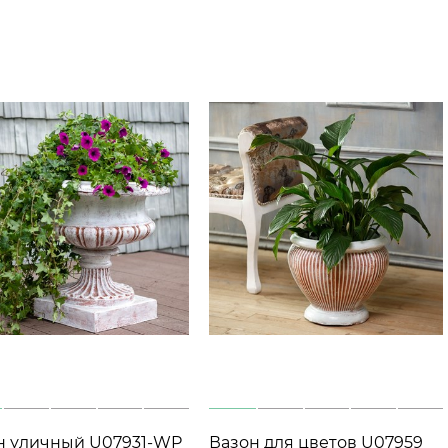
н уличный U07931-WP
Вазон для цветов U07959