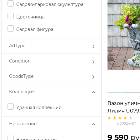
Садово-парковая скульптура
Цветочница
Садовая фигура
AdType
Condition
GoodsType
Коллекция
Вазон уличн
Удачная коллекция
Лилия U079
стеклопласт
Назначение
U07924-BТ
h=
9 590
 ру
Вазон для цветов