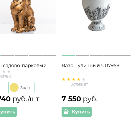
н садово-парковый
Вазон уличный U07958
он U09378-G
9378-G
лопластик под золото
U07958 BT
Золото
740
 руб./шт
7 550
 руб.
Купить
Купить