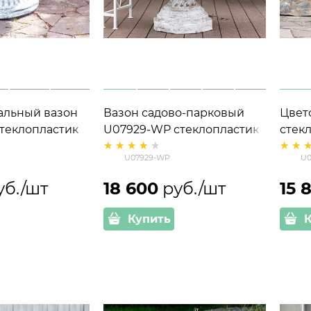
альный вазон
Вазон садово-парковый
Цвет
теклопластик
U07929-WP стеклопластик
стек
= 60 см
под патину h=76 см
h=90
U07929-WP
U0
уб./шт
18 600
 руб./шт
15 
Купить