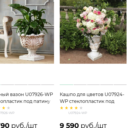
ный вазон U07926-WP
Кашпо для цветов U07924-
лопластик под патину
WP стеклопластик под
 см
патину
7926-WP
U07924-WP
790
 руб./шт
9 590
 руб./шт