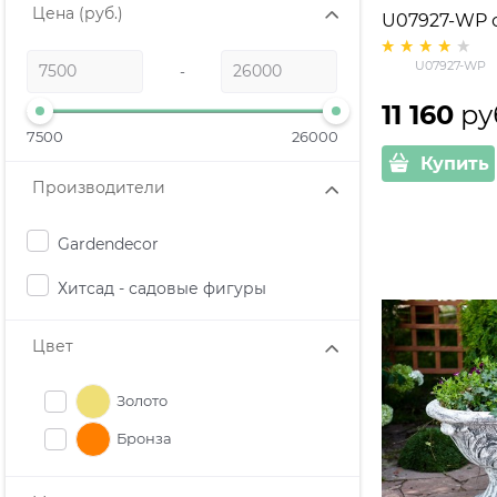
Цена
(руб.)
U07927-WP 
под патину 
U07927-WP
-
11 160
 ру
7500
26000
Купить
Производители
Gardendecor
Хитсад - садовые фигуры
Цвет
Золото
Бронза