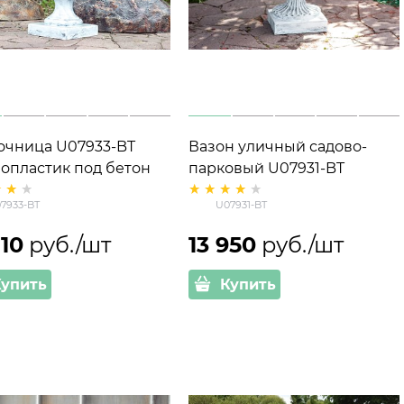
очница U07933-BT
Вазон уличный садово-
лопластик под бетон
парковый U07931-BT
 см
стеклопластик под бетон
7933-BT
U07931-BT
h= 61см
810
 руб./шт
13 950
 руб./шт
Купить
Купить