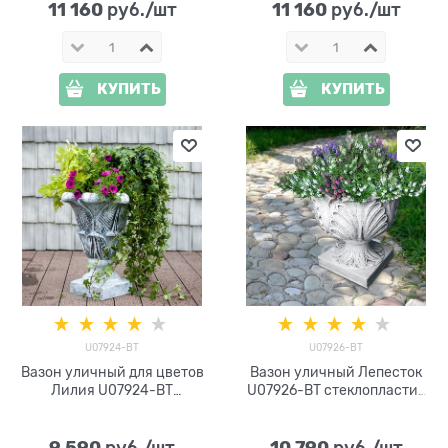
11 160
11 160
 руб./шт
 руб./шт
КУПИТЬ
КУПИТЬ
U07924-BТ
U07926-BT
Вазон уличный для цветов
Вазон уличный Лепесток
Лилия U07924-BT
U07926-BT стеклопластик
стеклопластик под бетон h=
под бетон h=50 см
9 590
10 790