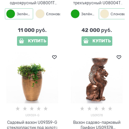
одноярусный U08001T
трехъярусный U08004T
металл и стеклопластик
металл и стеклопластик
Зелёный
Слоновая кость
Зелёный
Бронза
11 000
42 000
 руб.
 руб.
КУПИТЬ
КУПИТЬ
U09359-G
US09378
Садовый вазон U09359-G
Вазон садово-парковый
стеклопластик под золото
Грифон US09378