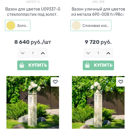
U09337-G
690-008
Вазон для цветов U09337-G
Вазон уличный для цветов
стеклопластик под золото
из метала 690-008 h=98см
h= 55см
Золото
Слоновая кость
8 640
9 720
 руб./шт
 руб.
КУПИТЬ
КУПИТЬ