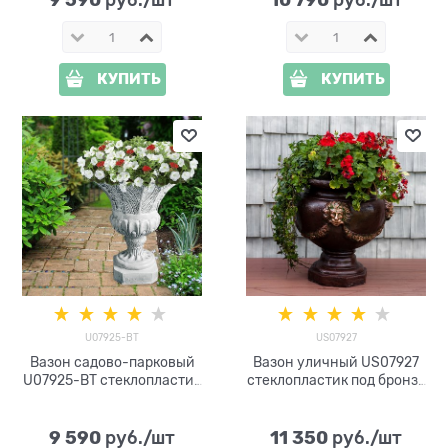
 руб./шт
 руб./шт
КУПИТЬ
КУПИТЬ
U07925-BT
US07927
Вазон садово-парковый
Вазон уличный US07927
U07925-BT стеклопластик
стеклопластик под бронзу
под бетон
h=59 см
9 590
11 350
 руб./шт
 руб./шт