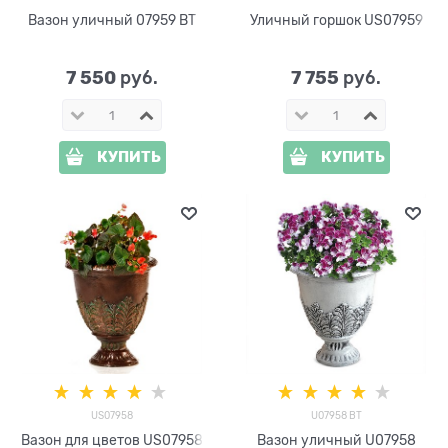
Вазон уличный 07959 BT
Уличный горшок US07959
7 550
7 755
 руб.
 руб.
КУПИТЬ
КУПИТЬ
US07958
U07958 BT
Вазон для цветов US07958
Вазон уличный U07958