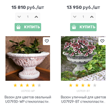
15 810
13 950
 руб./шт
 руб./шт
КУПИТЬ
КУПИТЬ
U07930-WP
U07929-BT
Вазон для цветов овальный
Вазон уличный для цветов
U07930-WP стеклопластик
U07929-BT стеклопластик
под патину h=60 см
под бетон