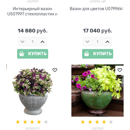
US07997
U07996-WP
Интерьерный вазон
Вазон для цветов U07996WP
US07997 стеклопластик и
металл
14 880
17 040
 руб.
 руб.
КУПИТЬ
КУПИТЬ
U07959 BT
US07959