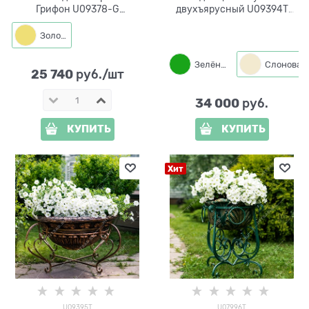
Грифон U09378-G
двухъярусный U09394T
стеклопластик под золото
металл и стеклопластик
Золото
Зелёный
25 740
 руб./шт
34 000
 руб.
КУПИТЬ
КУПИТЬ
Хит
U09395T
U07996T