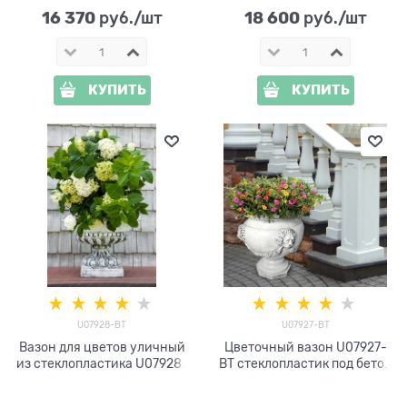
16 370
18 600
 руб./шт
 руб./шт
КУПИТЬ
КУПИТЬ
U07928-BT
U07927-BT
Вазон для цветов уличный
Цветочный вазон U07927-
из стеклопластика U07928-
BT стеклопластик под бетон
BT высота 50см
h=59 см