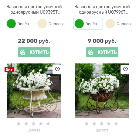
Вазон для цветов уличный
Вазон для цветов уличный
одноярусный U09395T
одноярусный U07996T
металл и стеклопластик
металл и стеклопластик
Зелёный
Слоновая кость
Зелёный
Бронза
22 000
9 000
 руб.
 руб.
КУПИТЬ
КУПИТЬ
Хит
U07998T
U07997T