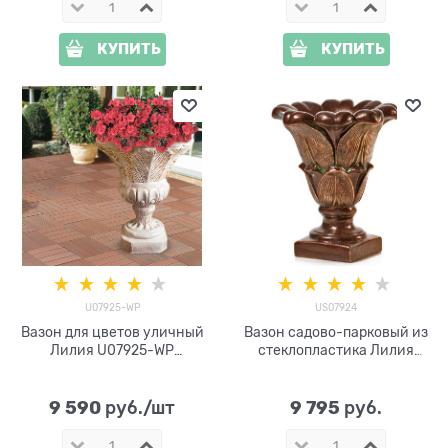
КУПИТЬ
КУПИТЬ
U07925-WP
US07924
Вазон для цветов уличный
Вазон садово-парковый из
Лилия U07925-WP
стеклопластика Лилия
стеклопластик
US07924 высота 58см
9 590
9 795
 руб./шт
 руб.