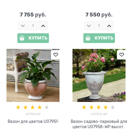
7 755
7 550
 руб.
 руб.
КУПИТЬ
КУПИТЬ
U07959 WP
U07958-WP
Вазон для цветов U07959
Вазон садово-парковый для
цветов U07958-WP высота