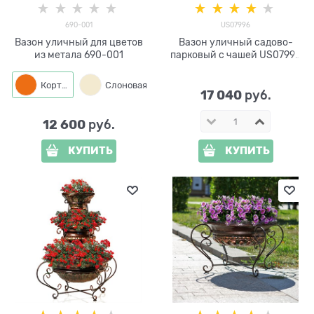
690-001
US07996
Вазон уличный для цветов
Вазон уличный садово-
из метала 690-001
парковый с чашей US07996
под бронзу
Кортен
Слоновая кость
17 040
 руб.
12 600
 руб.
КУПИТЬ
КУПИТЬ