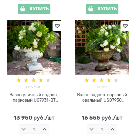
КУПИТЬ
КУПИТЬ
U07931-BT
US07930
Вазон уличный садово-
Вазон садово-парковый
парковый U07931-BT
овальный US07930
стеклопластик под бетон h=
стеклопластик под бронзу
61см
h=60 см
13 950
16 555
 руб./шт
 руб./шт