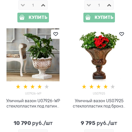
КУПИТЬ
КУПИТЬ
U07926-WP
US07925
Уличный вазон U07926-WP
Уличный вазон US07925
стеклопластик под патину
стеклопластик под бронзу
h= 50 см
h=57 см
10 790
9 795
 руб./шт
 руб./шт