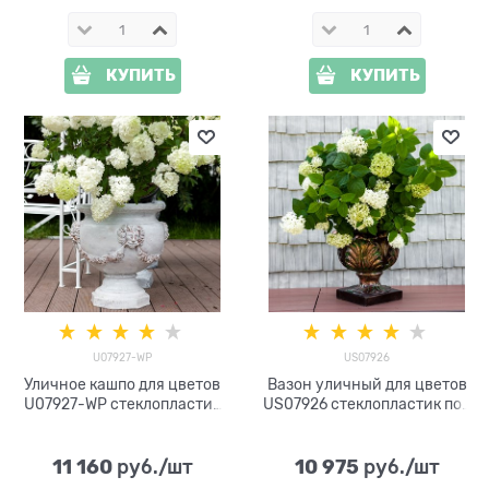
КУПИТЬ
КУПИТЬ
U07927-WP
US07926
Уличное кашпо для цветов
Вазон уличный для цветов
U07927-WP стеклопластик
US07926 стеклопластик под
под патину h=59 см
бронзу
11 160
10 975
 руб./шт
 руб./шт