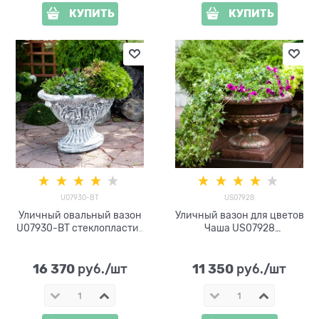
КУПИТЬ
КУПИТЬ
U07930-BT
US07928
Уличный овальный вазон
Уличный вазон для цветов
U07930-BT стеклопластик
Чаша US07928
под бетон h= 60 см
стеклопластик под бронзу
h=50 см
16 370
11 350
 руб./шт
 руб./шт