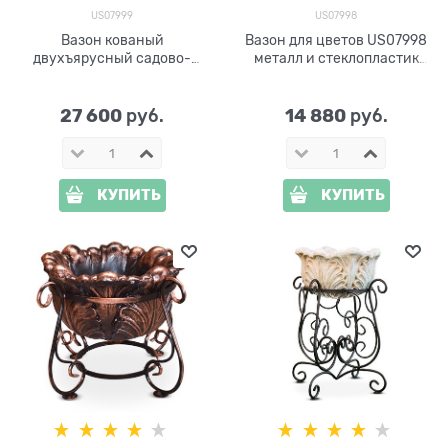
US07999
US07998
Вазон кованый
Вазон для цветов US07998
двухъярусный садово-
металл и стеклопластик
парковый US07999 под
цв.под бронзу
бронзу
27 600
14 880
 руб.
 руб.
КУПИТЬ
КУПИТЬ