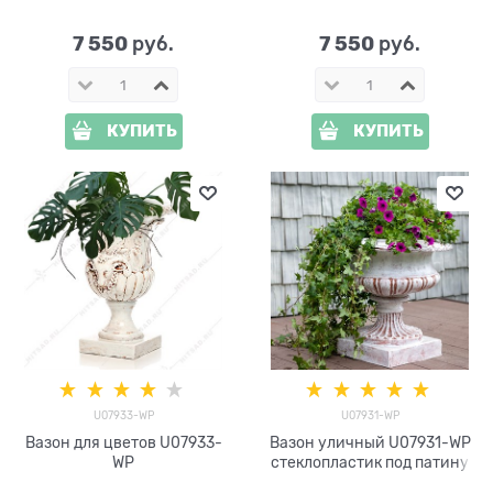
49 см
7 550
7 550
 руб.
 руб.
КУПИТЬ
КУПИТЬ
U07933-WP
U07931-WP
Вазон для цветов U07933-
Вазон уличный U07931-WP
WP
стеклопластик под патину