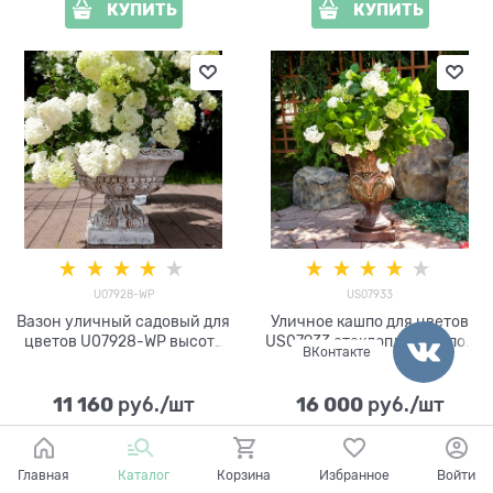
КУПИТЬ
КУПИТЬ
U07928-WP
US07933
Вазон уличный садовый для
Уличное кашпо для цветов
цветов U07928-WP высота
US07933 стеклопластик под
ВКонтакте
50см
бронзу h= 90 см
11 160
16 000
 руб./шт
 руб./шт
Главная
Каталог
Корзина
Избранное
Войти
КУПИТЬ
КУПИТЬ