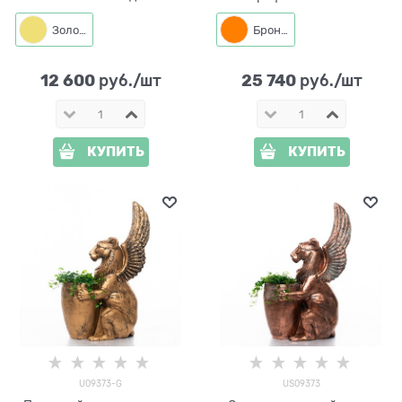
стеклопластик под бронзу
Золото
Бронза
12 600
25 740
 руб./шт
 руб./шт
КУПИТЬ
КУПИТЬ
U09373-G
US09373