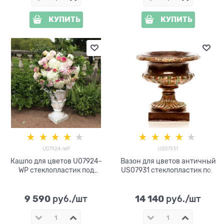
КУПИТЬ
КУПИТЬ
U07924-WP
US07931
Кашпо для цветов U07924-
Вазон для цветов античный
WP стеклопластик под
US07931 стеклопластик под
патину
бронзу h= 61см
9 590
14 140
 руб./шт
 руб./шт