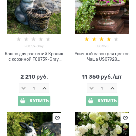
F08759-Gray
US07928
Кашпо для растений Кролик
Уличный вазон для цветов
с корзиной F08759-Gray,
Чаша US07928
полистоун, серый, 34 см
стеклопластик под бронзу
h=50 см
2 210
11 350
 руб.
 руб./шт
КУПИТЬ
КУПИТЬ