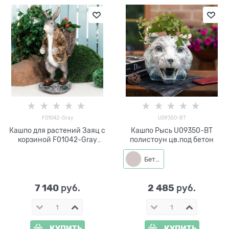
F01042-Gray
U09350-BT
Кашпо для растений Заяц с
Кашпо Рысь U09350-BT
корзиной F01042-Gray
полистоун цв.под бетон
полистоун серый 80см
Бетон
7 140
2 485
 руб.
 руб.
КУПИТЬ
КУПИТЬ