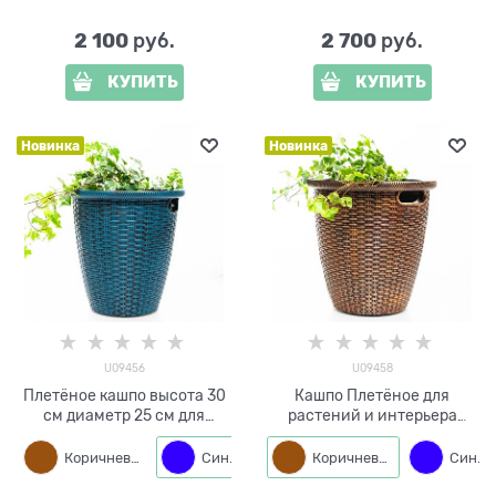
2 100
2 700
 руб.
 руб.
КУПИТЬ
КУПИТЬ
Новинка
Новинка
U09456
U09458
Плетёное кашпо высота 30
Кашпо Плетёное для
см диаметр 25 см для
растений и интерьера
комнатных растений и сада
U09458 полистоун высота
U09456 полистоун
38 см диаметр 30 см
Коричневый
Синий
Коричневый
Синий