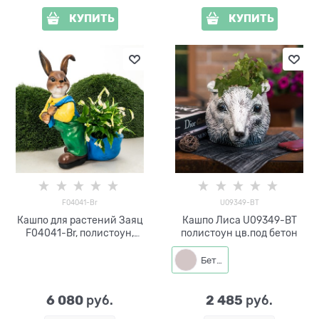
КУПИТЬ
КУПИТЬ
F04041-Br
U09349-BT
Кашпо для растений Заяц
Кашпо Лиса U09349-BT
F04041-Br, полистоун,
полистоун цв.под бетон
коричневый, 60 см
Бетон
6 080
2 485
 руб.
 руб.