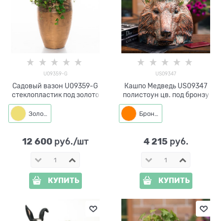
U09359-G
US09347
Садовый вазон U09359-G
Кашпо Медведь US09347
стеклопластик под золото
полистоун цв. под бронзу
Золото
Бронза
12 600
4 215
 руб./шт
 руб.
КУПИТЬ
КУПИТЬ