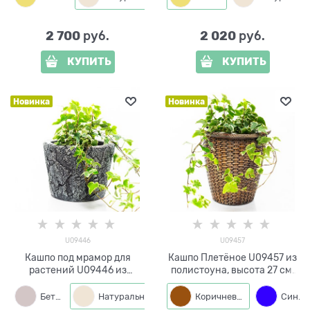
2 700
2 020
 руб.
 руб.
КУПИТЬ
КУПИТЬ
Новинка
Новинка
U09446
U09457
Кашпо под мрамор для
Кашпо Плетёное U09457 из
растений U09446 из
полистоуна, высота 27 см,
полистоуна, высота 19 см,
диаметр 20 см
диаметр 15 см
Бетон
Натуральный
Коричневый
Синий