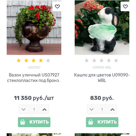
US07927
U09090-WBL
Вазон уличный US07927
Кашпо для цветов U09090-
стеклопластик под бронзу
WBL
h=59 см
11 350
830
 руб./шт
 руб.
КУПИТЬ
КУПИТЬ