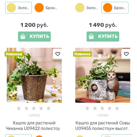
14см
15см
Золото
Бронза
Золото
Бронза
1 200
1 490
 руб.
 руб.
КУПИТЬ
КУПИТЬ
Новинка
Новинка
U09422
U09455
Кашпо для растений
Кашпо для растений Совы
Чеканка U09422 полистоун
U09455 полистоун высота
высота 15см
19 см