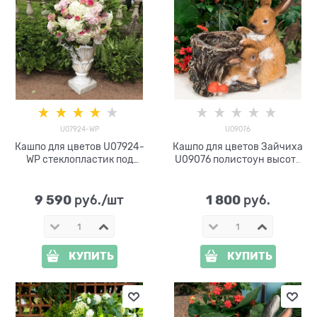
U07924-WP
U09076
Кашпо для цветов U07924-
Кашпо для цветов Зайчиха
WP стеклопластик под
U09076 полистоун высота
патину
26см
9 590
1 800
 руб./шт
 руб.
КУПИТЬ
КУПИТЬ