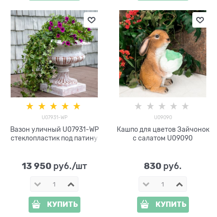
U07931-WP
U09090
Вазон уличный U07931-WP
Кашпо для цветов Зайчонок
стеклопластик под патину
с салатом U09090
13 950
830
 руб./шт
 руб.
КУПИТЬ
КУПИТЬ