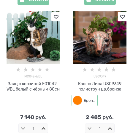
F01042-WBL
US09349
Заяц с корзиной F01042-
Кашпо Лиса US09349
WBL белый с чёрным 80см
полистоун цв.бронза
Бронза
7 140
2 485
 руб.
 руб.