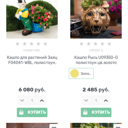
F04041-WBL
U09350-G
Кашпо для растений Заяц
Кашпо Рысь U09350-G
F04041-WBL, полистоун,
полистоун цв.золото
белый с чёрным, 60 см
Золото
6 080
2 485
 руб.
 руб.
КУПИТЬ
КУПИТЬ