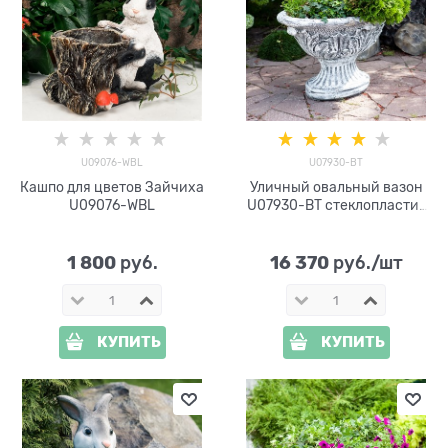
U09076-WBL
U07930-BT
Кашпо для цветов Зайчиха
Уличный овальный вазон
U09076-WBL
U07930-BT стеклопластик
под бетон h= 60 см
1 800
16 370
 руб.
 руб./шт
КУПИТЬ
КУПИТЬ