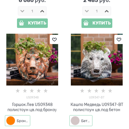
6 080
2 485
 руб.
 руб.
КУПИТЬ
КУПИТЬ
US09348
U09347-BT
Горшок Лев US09348
Кашпо Медведь U09347-BT
полистоун цв.под бронзу
полистоун цв.под бетон
Бронза
Бетон