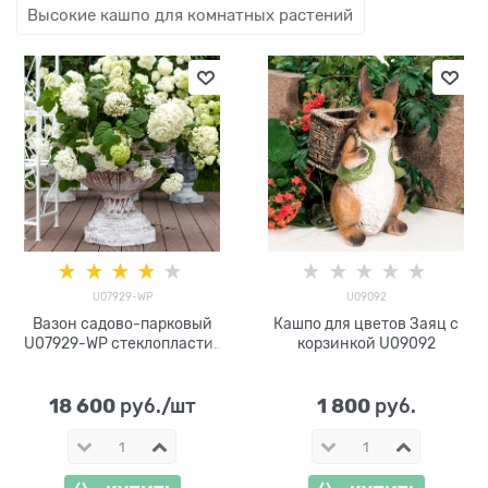
Высокие кашпо для комнатных растений
U07929-WP
U09092
Вазон садово-парковый
Кашпо для цветов Заяц с
U07929-WP стеклопластик
корзинкой U09092
под патину h=76 см
18 600
1 800
 руб./шт
 руб.