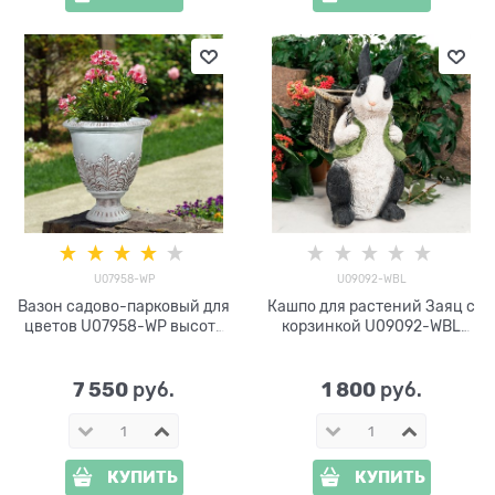
U07958-WP
U09092-WBL
Вазон садово-парковый для
Кашпо для растений Заяц с
цветов U07958-WP высота
корзинкой U09092-WBL
49 см
полистоун
7 550
1 800
 руб.
 руб.
КУПИТЬ
КУПИТЬ