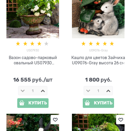
US07930
U09076-Gray
Вазон садово-парковый
Кашпо для цветов Зайчиха
овальный US07930
U09076-Gray высота 26 см
стеклопластик под бронзу
h=60 см
16 555
1 800
 руб./шт
 руб.
КУПИТЬ
КУПИТЬ