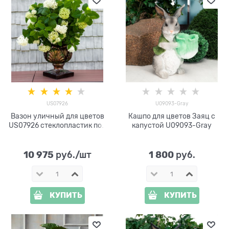
US07926
U09093-Gray
Вазон уличный для цветов
Кашпо для цветов Заяц с
US07926 стеклопластик под
капустой U09093-Gray
бронзу
10 975
1 800
 руб./шт
 руб.
КУПИТЬ
КУПИТЬ