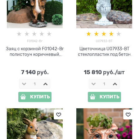
F01042-Br
U07933-BT
Заяц с корзиной F01042-Br
Цветочница U07933-BT
полистоун коричневый,
стеклопластик под бетон
80см
h=90 см
7 140
15 810
 руб.
 руб./шт
КУПИТЬ
КУПИТЬ