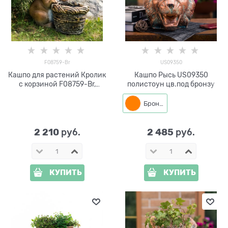
F08759-Br
US09350
Кашпо для растений Кролик
Кашпо Рысь US09350
с корзиной F08759-Br,
полистоун цв.под бронзу
полистоун, коричневый, 34
см
Бронза
2 210
2 485
 руб.
 руб.
КУПИТЬ
КУПИТЬ