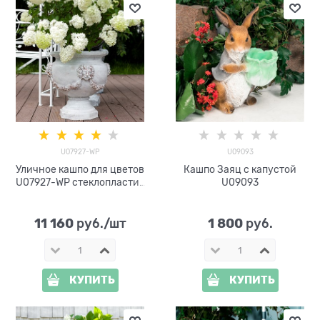
U07927-WP
U09093
Уличное кашпо для цветов
Кашпо Заяц с капустой
U07927-WP стеклопластик
U09093
под патину h=59 см
11 160
1 800
 руб./шт
 руб.
КУПИТЬ
КУПИТЬ