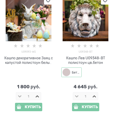
U09093-WG
U09348-BT
Кашпо декоративное Заяц с
Кашпо Лев U09348-BT
капустой полистоун белый
полистоун цв.бетон
с золотом высота 30 см
Бетон
1 800
4 645
 руб.
 руб.
КУПИТЬ
КУПИТЬ