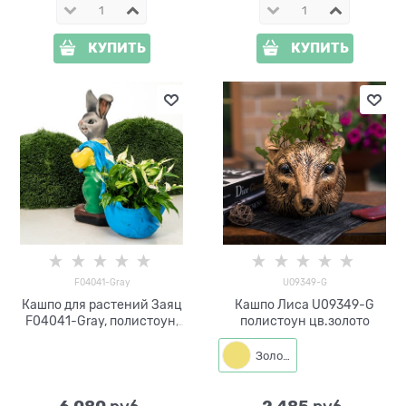
КУПИТЬ
КУПИТЬ
F04041-Gray
U09349-G
Кашпо для растений Заяц
Кашпо Лиса U09349-G
F04041-Gray, полистоун,
полистоун цв.золото
серый, 60 см
Золото