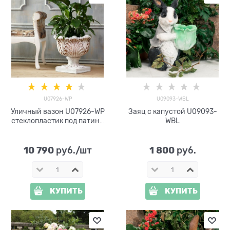
U07926-WP
U09093-WBL
Уличный вазон U07926-WP
Заяц с капустой U09093-
стеклопластик под патину
WBL
h= 50 см
10 790
1 800
 руб./шт
 руб.
КУПИТЬ
КУПИТЬ