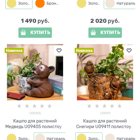
Золото
Бронза
Золото
Натуральный
1 490
2 020
 руб.
 руб.
КУПИТЬ
КУПИТЬ
Новинка
Новинка
U09405
U09411
Кашпо для растений
Кашпо для растений
Медведь U09405 полистоун
Снегири U09411 полистоун
высота 22 см
высота 21 см
Золото
Натуральный
Золото
Натуральный