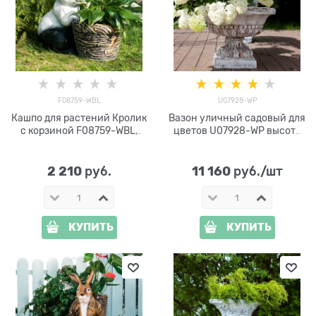
F08759-WBL
U07928-WP
Кашпо для растений Кролик
Вазон уличный садовый для
с корзиной F08759-WBL,
цветов U07928-WP высота
полистоун, белый с чёрным,
50см
34 см
2 210
11 160
 руб.
 руб./шт
КУПИТЬ
КУПИТЬ