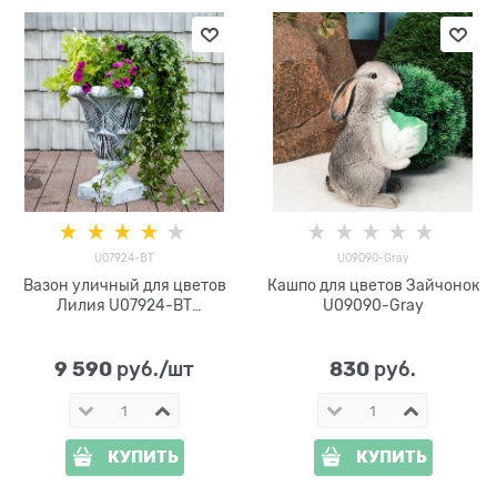
U07924-BТ
U09090-Gray
Вазон уличный для цветов
Кашпо для цветов Зайчонок
Лилия U07924-BT
U09090-Gray
стеклопластик под бетон h=
9 590
830
 руб./шт
 руб.
КУПИТЬ
КУПИТЬ