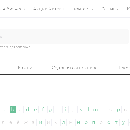
ля бизнеса
Акции Хитсад
Контакты
Отзывы
К
тавка для телефона
Камни
Садовая сантехника
Деко
a
b
c
d
e
f
g
h
i
j
k
l
m
n
o
p
q
д
е
ё
ж
з
и
й
к
л
м
н
о
п
р
с
т
у