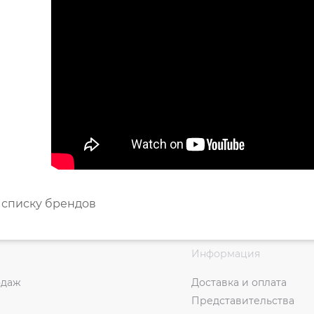
 списку брендов
Информация
одаж
Доставка и оплата
Представительства