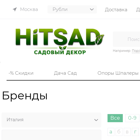
Москва
Доставка
Д
Например:
Подс
-% Скидки
Дача Сад
Опоры Шпалеры
Бренды
Все
0-9
а
б
в
г