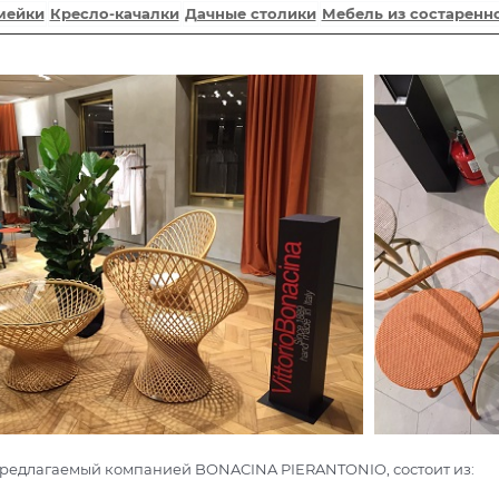
мейки
Кресло-качалки
Дачные столики
Мебель из состаренн
предлагаемый компанией BONACINA PIERANTONIO, состоит из: