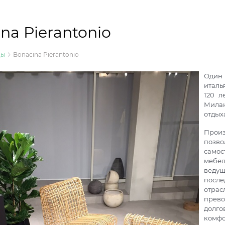
na Pierantonio
ды
Bonacina Pierantonio
Один
италь
120 л
Милан
отдых
Произ
позв
самос
мебе
ведущ
после
отрас
прев
долго
комфо