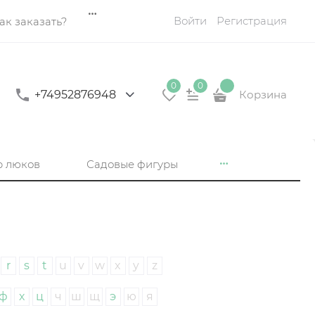
Войти
Регистрация
ак заказать?
0
0
+74952876948
Корзина
р люков
Садовые фигуры
r
s
t
u
v
w
x
y
z
ф
х
ц
ч
ш
щ
э
ю
я