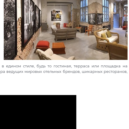
в едином стиле, будь то гостиная, терраса или площадка на
ра ведущих мировых отельных брендов, шикарных ресторанов,