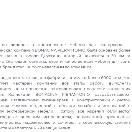
 из лидеров в производстве мебели для экстерьеров –
янская компания BONACINA PIERANTONIO, была основана более
ет назад в городе Джуссано, который находится в 30 км от
а. Благодаря оригинальной и качественной мебели для зоны
а бренд стал широко известным во всем мире.
водственные площади фабрики занимают более 6000 кв.м., что
оляет мастерам компании все этапы работы выполнять
тоятельно и полностью контролировать процесс изготовления
ли. Коллекции BONACINA PIERANTONIO разрабатываются
ими итальянскими дизайнерами и конструкторами с учетом
дних модных тенденций в области дизайна и инноваций в
ли экстерьерной мебели. Поэтому все изделия отличаются
осходным внешним исполнением, повышенной прочностью,
вечностью, надёжностью и сочетают в себе высокую степень
рта и неповторимый изящный вид.