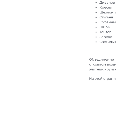
Диванов
Кресел
Шезлонг
Стульев
Кофейных
Ширм
Тентов
Зеркал
Светиль
Объединение м
открытом возд
элитных круиз
На этой стран