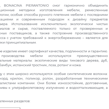
д BONACINA PIERANTONIO смог гармонично объединить
иционные методики изготовления мебели, ремесленные
логии, особые способы ручного плетения мебели с последними
вациями и современным подходом к дизайну предметов
ьера. Использование исключительно экологически чистых
риалов и сырья, поставляемого только от проверенных и
ных поставщиков, а также построение производственного
сса с учетом требований к энергосбережению – является для
ки принципиальным.
е изделие имеет сертификат качества, подлинности и гарантию.
производства мебели используются преимущественно
альные материалы: экзотические виды тикового дерева, дуб,
бамбук, испанский тростник, лоза, ротанг и кожа.
у с этим широко используются особые синтетические волокна:
корд, крилон, поликор, ролон, разработанные техническими
алистами компании. Они более износостойкие, долговечные,
чивы к ультрафиолетовому излучению и водоотталкивающие, а
авленных разделов: