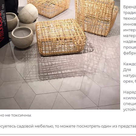
Брен
трад
техно
инно
интер
мате
надёж
проце
фабри
Каждо
Для 
натур
орех, 
Наряд
ксило
специ
устой
о не токсичны.
суетесь садовой мебелью, то можете посмотреть один из предст