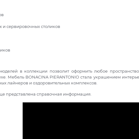
ов
 и сервировочных столиков
ников
оделей в коллекции позволит оформить любое пространство 
ухе. Мебель BONACINA PIERANTONIO стала украшением интерье
ных лайнеров и оздоровительных комплексов.
ице представлена справочная информация.