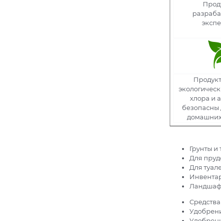
Прод
разраба
эксп
Продукт
экологическ
хлора и 
безопасны 
домашних
Грунты и
Для пруд
Для туал
Инвентар
Ландшаф
Средства
Удобрени
Удобрени