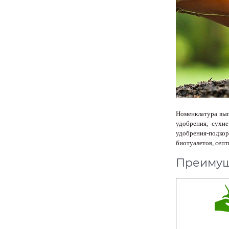
Номенклатура вып
удобрения, сухи
удобрения-подкор
биотуалетов, септ
Преимущ