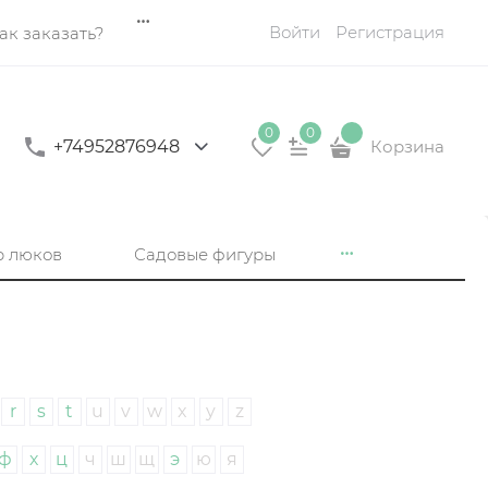
Войти
Регистрация
ак заказать?
0
0
+74952876948
Корзина
р люков
Садовые фигуры
r
s
t
u
v
w
x
y
z
ф
х
ц
ч
ш
щ
э
ю
я