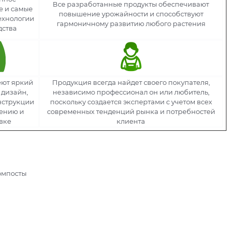
Все разработанные продукты обеспечивают
е и самые
повышение урожайности и способствуют
ехнологии
гармоничному развитию любого растения
дства
еют яркий
Продукция всегда найдет своего покупателя,
 дизайн,
независимо профессионал он или любитель,
нструкции
поскольку создается экспертами с учетом всех
ению и
современных тенденций рынка и потребностей
вке
клиента
компосты