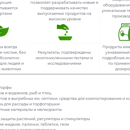
укция
позволяет разрабатывать новые и
оборудовани
тывается
поддерживать качество
уникальные т
ертами
выпускаемых продуктов на
произво
высоком уровне
ы всегда
Продукты им
и чистые, без
Результаты, подтверждены
узнаваемый
абсолютно
многочисленными тестами и
подробные и
для людей и
исследованиями
по примен
 животных
дозиро
 торфы
ов и водоемов, рыб и птиц
етов и выгребных ям, септики, средства для компостирования и 
ь для рассады и торфогоршки
тные материалы и мелиоранты
 защиты растений, регуляторы и стимуляторы
я жидкие, палочки, таблетки, гели
я сухие и водорастворимые