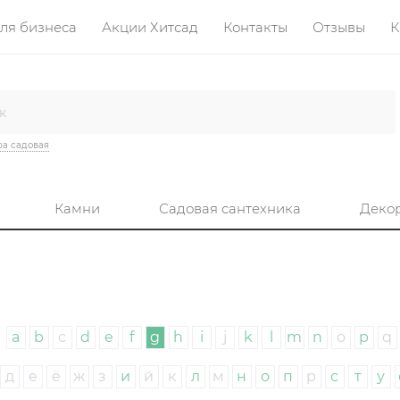
ля бизнеса
Акции Хитсад
Контакты
Отзывы
К
а садовая
Камни
Садовая сантехника
Деко
a
b
c
d
e
f
g
h
i
j
k
l
m
n
o
p
q
д
е
ё
ж
з
и
й
к
л
м
н
о
п
р
с
т
у