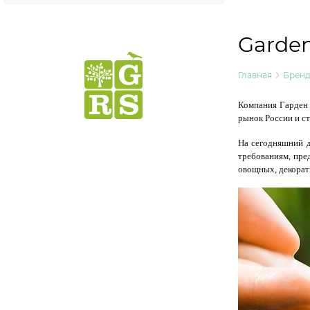
Garden
Главная
Брен
Компания Гарден 
рынок России и ст
На сегодняшний 
требованиям, пре
овощных, декорати