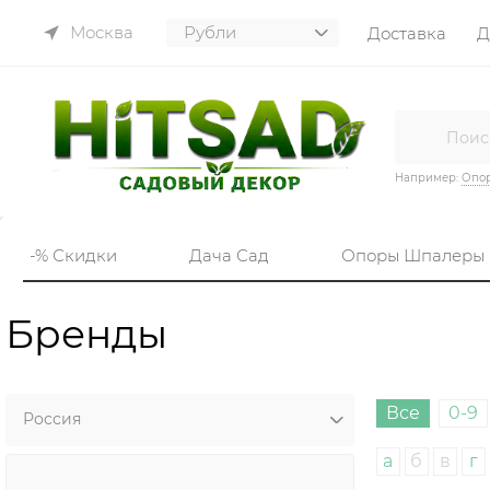
Москва
Доставка
Д
Например:
Опор
-% Скидки
Дача Сад
Опоры Шпалеры
Бренды
Все
0-9
а
б
в
г