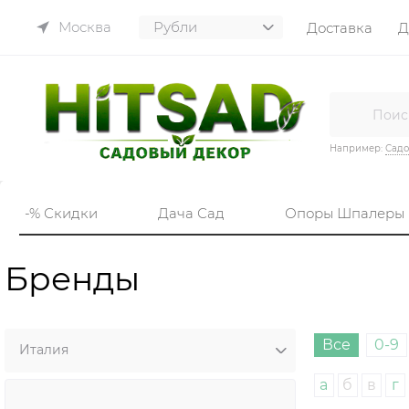
Москва
Доставка
Д
Например:
Садо
-% Скидки
Дача Сад
Опоры Шпалеры
Бренды
Все
0-9
а
б
в
г