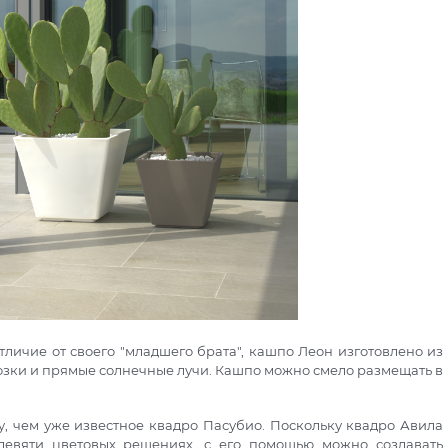
тличие от своего "младшего брата", кашпо Леон изготовлено из
озки и прямые солнечные лучи. Кашпо можно смело размещать в
 чем уже известное квадро Пасубио. Поскольку квадро Авила
девяти цветовых решениях, с его помощью можно создавать