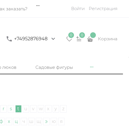
Войти
Регистрация
ак заказать?
0
0
+74952876948
Корзина
р люков
Садовые фигуры
r
s
t
u
v
w
x
y
z
ф
х
ц
ч
ш
щ
э
ю
я