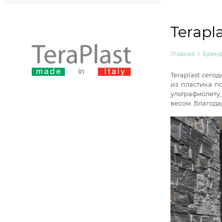
Terapl
Главная
Брен
Teraplast сего
из пластика п
ультрафиолету
весом. Благода