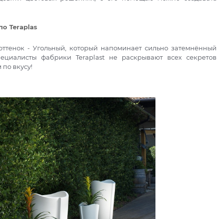
о Teraplas
оттенок - Угольный, который напоминает сильно затемнённый
циалисты фабрики Teraplast не раскрывают всех секретов
 по вкусу!