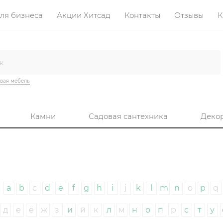
ля бизнеса
Акции Хитсад
Контакты
Отзывы
К
вая мебель
Камни
Садовая сантехника
Деко
a
b
c
d
e
f
g
h
i
j
k
l
m
n
o
p
q
д
е
ё
ж
з
и
й
к
л
м
н
о
п
р
с
т
у