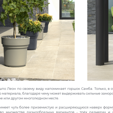
шпо Леон по своему виду напоминает горшок Самба. Только, в о
о материала, благодаря чему может выдерживать сильные замор
ре или другом многолюдном месте.
имеет чуть более приземистую и расширяющуюся наверх форму,
 во множестве разнообразных вариантов - трёх размерах и 