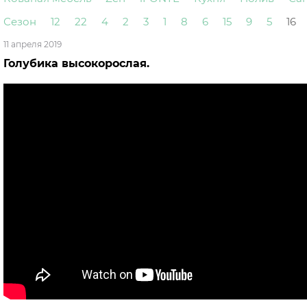
Сезон
12
22
4
2
3
1
8
6
15
9
5
16
11 апреля 2019
Голубика высокорослая.