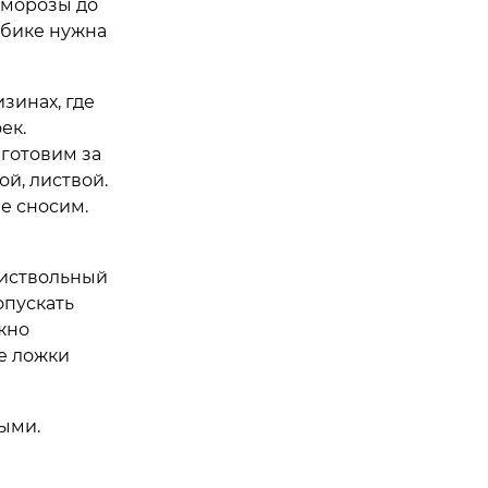
 морозы до
убике нужна
зинах, где
ек.
 готовим за
й, листвой.
е сносим.
риствольный
опускать
жно
ые ложки
ыми.