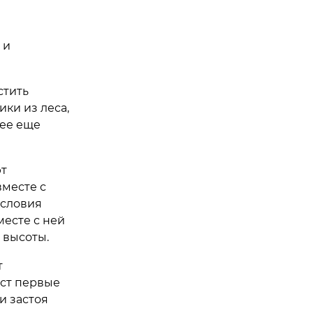
 и
стить
ки из леса,
 ее еще
ют
вместе с
условия
месте с ней
 высоты.
т
аст первые
и застоя