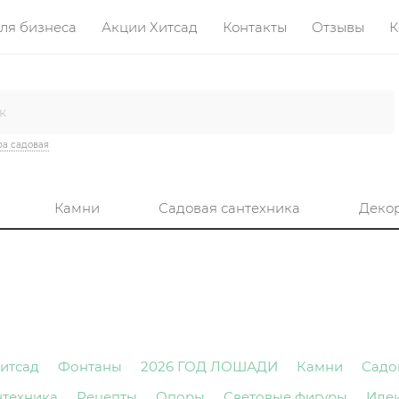
ля бизнеса
Акции Хитсад
Контакты
Отзывы
К
а садовая
Камни
Садовая сантехника
Деко
итсад
Фонтаны
2026 ГОД ЛОШАДИ
Камни
Садо
нтехника
Рецепты
Опоры
Световые фигуры
Иде