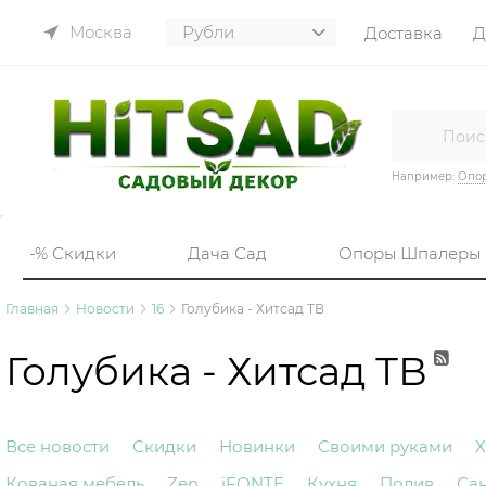
Москва
Доставка
Д
Например:
Опор
-% Скидки
Дача Сад
Опоры Шпалеры
Главная
Новости
16
Голубика - Хитсад ТВ
Голубика - Хитсад ТВ
Все новости
Скидки
Новинки
Своими руками
Х
Кованая мебель
Zen
iFONTE
Кухня
Полив
Са