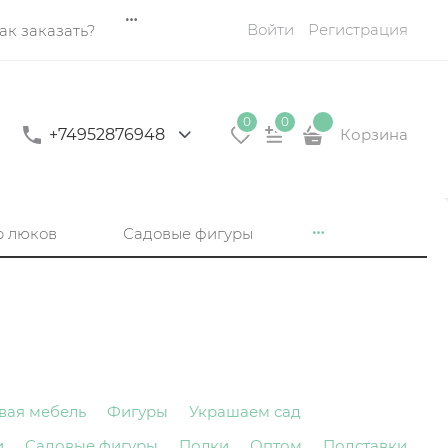
Войти
Регистрация
ак заказать?
0
0
+74952876948
Корзина
р люков
Садовые фигуры
вая мебель
Фигуры
Украшаем сад
и
Садовые фигуры
Полки
Оптом
Подставки