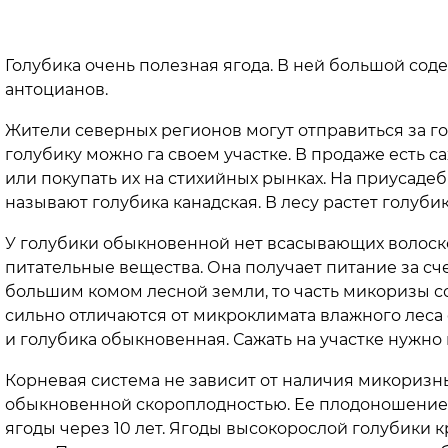
Голубика очень полезная ягода. В ней большой сод
антоцианов.
Жители северных регионов могут отправиться за го
голубику можно га своем участке. В продаже есть с
или покупать их на стихийных рынках. На приусаде
называют голубика канадская. В лесу растет голуби
У голубики обыкновенной нет всасывающих волоско
питательные вещества. Она получает питание за сч
большим комом лесной земли, то часть микоризы с
сильно отличаются от микроклимата влажного леса 
и голубика обыкновенная. Сажать на участке нужно 
Корневая система не зависит от наличия микоризны
обыкновенной скороплодностью. Ее плодоношение н
ягоды через 10 лет. Ягоды высокорослой голубики кр