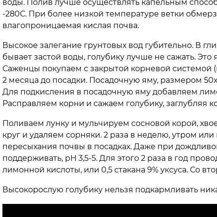
воды. Полив лучше осуществлять капельным способ
-280С. При более низкой температуре ветки обмерз
влагопроницаемая кислая почва.
Высокое залегание грунтовых вод губительно. В гли
бывает застой воды, голубику лучше не сажать. Это 
Саженцы покупаем с закрытой корневой системой (в
2 месяца до посадки. Посадочную яму, размером 50
Для подкисления в посадочную яму добавляем лимо
Расправляем корни и сажаем голубику, заглубляя к
Поливаем лунку и мульчируем сосновой корой, хво
круг и удаляем сорняки. 2 раза в неделю, утром ил
пересыхания почвы в посадках. Даже при дождливо
поддерживать, рН 3,5-5. Для этого 2 раза в год пр
лимонной кислоты, или 0,5 стакана 9% уксуса. Со в
Высокорослую голубику нельзя подкармливать ник