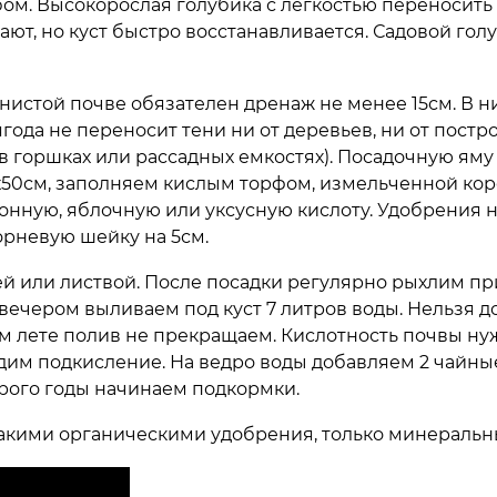
ом. Высокорослая голубика с легкостью переносить
ают, но куст быстро восстанавливается. Садовой гол
нистой почве обязателен дренаж не менее 15см. В ни
ягода не переносит тени ни от деревьев, ни от постро
 горшках или рассадных емкостях). Посадочную яму
х50см, заполняем кислым торфом, измельченной коро
нную, яблочную или уксусную кислоту. Удобрения н
орневую шейку на 5см.
ей или листвой. После посадки регулярно рыхлим п
и вечером выливаем под куст 7 литров воды. Нельзя д
м лете полив не прекращаем. Кислотность почвы ну
оводим подкисление. На ведро воды добавляем 2 чайн
торого годы начинаем подкормки.
акими органическими удобрения, только минеральн