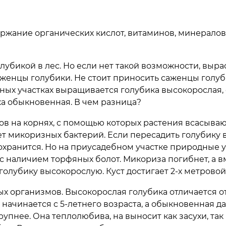
ержание органических кислот, витаминов, минералов
лубикой в лес. Но если нет такой возможности, выра
аженцы голубики. Не стоит приносить саженцы голуби
бных участках выращивается голубика высокорослая,
ка обыкновенная. В чем разница?
в на корнях, с помощью которых растения всасыва
ет микоризных бактерий. Если пересадить голубику 
охранится. Но на приусадебном участке природные 
с наличием торфяных болот. Микориза погибнет, а в
голубику высокорослую. Куст достигает 2-х метровой
х организмов. Высокорослая голубика отличается о
ачинается с 5-летнего возраста, а обыкновенная д
упнее. Она теплолюбива, на выносит как засухи, так 