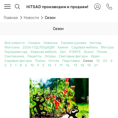
HiTSAD производим и продаем!
Главная
Новости
Сезон
Сезон
Все новости
Скидки
Новинки
Своими руками
Хитсад
Фонтаны
2026 ГОД ЛОШАДИ
Камни
Садовая мебель
Фигуры
Украшаем сад
Кованая мебель
Zen
iFONTE
Кухня
Полив
Сантехника
Рецепты
Опоры
Световые фигуры
Идеи
Садовые фигуры
Полки
Оптом
Подставки
Сезон
12
22
4
2
3
1
8
6
15
9
5
16
7
11
16.
13
14
15
21