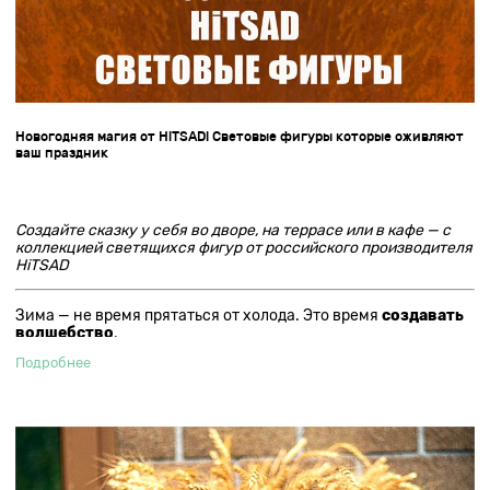
Новогодняя магия от HiTSAD! Световые фигуры которые оживляют
ваш праздник
Создайте сказку у себя во дворе, на террасе или в кафе — с
коллекцией светящихся фигур от российского производителя
HiTSAD
Зима — не время прятаться от холода. Это время
создавать
волшебство
.
Новый год — это не просто праздник. Это
атмосфера
,
Подробнее
которую мы строим сами: гирлянды, ёлки, снежинки,
огоньки… и, конечно,
световые фигуры
, которые
превращают обычный двор в сказочный парк, а кафе — в
место, куда хочется вернуться.
Компания
HiTSAD
представляет коллекцию
светящихся
фигур премиум-класса
— прочных, ярких, стильных и
созданных специально для российской зимы.