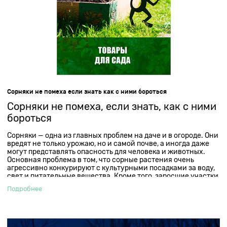
Сорняки не помеха если знать как с ними бороться
Сорняки не помеха, если знать, как с ними
бороться
Сорняки — одна из главных проблем на даче и в огороде. Они
вредят не только урожаю, но и самой почве, а иногда даже
могут представлять опасность для человека и животных.
Основная проблема в том, что сорные растения очень
агрессивно конкурируют с культурными посадками за воду,
свет и питательные вещества. Кроме того, заросшие участки
часто становятся удобной средой для вредителей и
Подробнее
болезней.