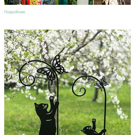
Подробнее
Первая подкормка газона весной: как
выбрать удобрения?
Рекомендации агронома
После зимы газон ослаблен: корневая система истощена,
трава испытывает дефицит питательных веществ. Чтобы
запустить активный рост и восстановить плотность
дерна,
важно правильно подобрать удобрения и
своевременно их внести
. В этой статье разберем, какие
подкормки эффективны весной и как их применять.