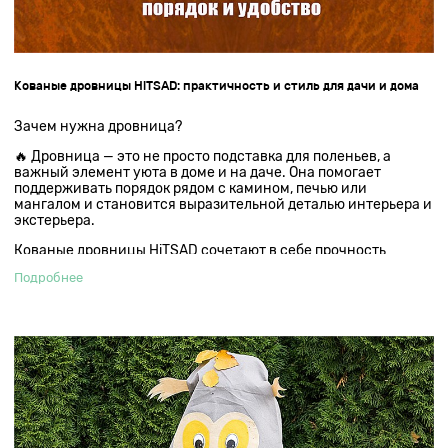
Кованые дровницы HiTSAD: практичность и стиль для дачи и дома
Зачем нужна дровница?
🔥 Дровница — это не просто подставка для поленьев, а
важный элемент уюта в доме и на даче. Она помогает
поддерживать порядок рядом с камином, печью или
мангалом и становится выразительной деталью интерьера и
экстерьера.
Кованые дровницы HiTSAD сочетают в себе прочность
металла, удобство в использовании и декоративную красоту
Подробнее
ручной ковки.