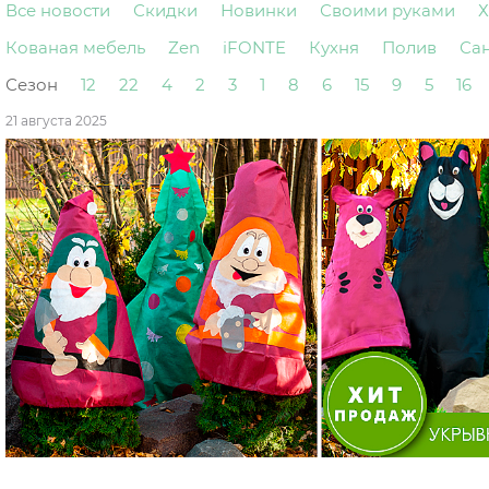
Все новости
Скидки
Новинки
Своими руками
Х
Кованая мебель
Zen
iFONTE
Кухня
Полив
Са
Сезон
12
22
4
2
3
1
8
6
15
9
5
16
21 августа 2025