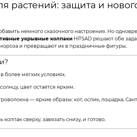
ля растений: защита и ново
добавить немного сказочного настроения. Но одновр
тивные укрывные колпаки
HiTSAD решают обе зада
 мороза и превращают их в праздничные фигуры.
и?
в более мягких условиях.
солнцу, цвет остаётся ярким.
оволокна — яркие образы: кот, ослик, лошадка, Сант
 колпак сверху, завязать снизу, и готово.