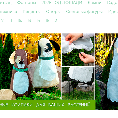
итсад
Фонтаны
2026 ГОД ЛОШАДИ
Камни
Садо
нтехника
Рецепты
Опоры
Световые фигуры
Иде
7
11
16.
13
14
15
21