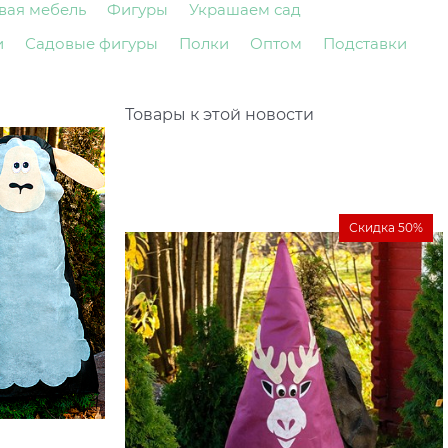
вая мебель
Фигуры
Украшаем сад
и
Садовые фигуры
Полки
Оптом
Подставки
Товары к этой новости
Скидка 50%