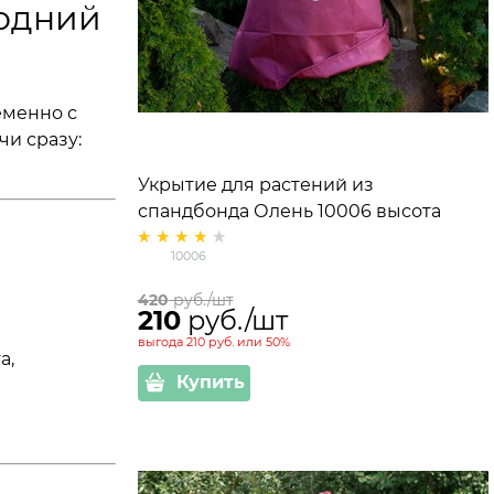
годний
еменно с
чи сразу:
Укрытие для растений из
спандбонда Олень 10006 высота
100см
10006
420
 руб./шт
210
 руб./шт
выгода
210 руб.
или
50%
а,
Купить