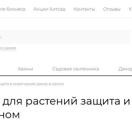
ля бизнеса
Акции Хитсад
Контакты
Отзывы
К
а садовая
Камни
Садовая сантехника
Деко
щита и новогодний декор в одном
для растений защита и
дном