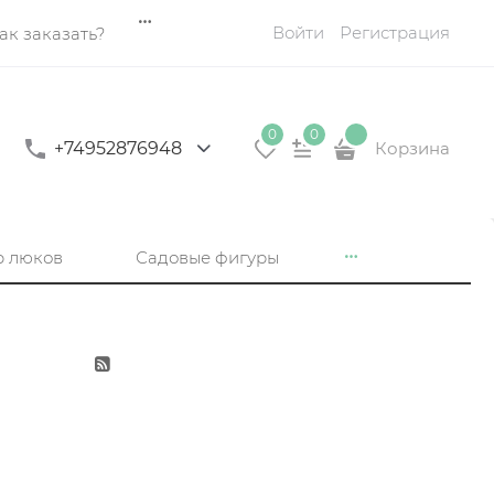
Войти
Регистрация
ак заказать?
0
0
+74952876948
Корзина
р люков
Садовые фигуры