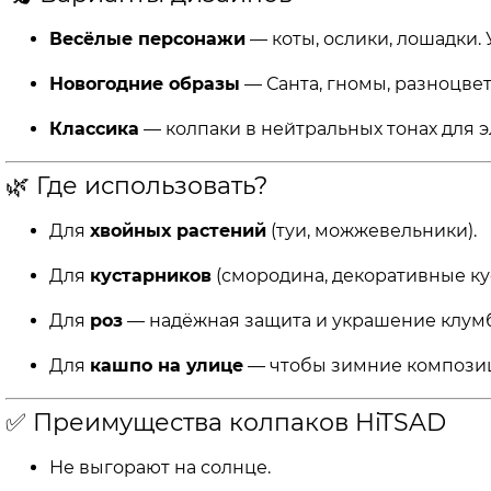
Весёлые персонажи
— коты, ослики, лошадки. 
Новогодние образы
— Санта, гномы, разноцве
Классика
— колпаки в нейтральных тонах для э
🌿 Где использовать?
Для
хвойных растений
(туи, можжевельники).
Для
кустарников
(смородина, декоративные ку
Для
роз
— надёжная защита и украшение клум
Для
кашпо на улице
— чтобы зимние композиц
✅ Преимущества колпаков HiTSAD
Не выгорают на солнце.