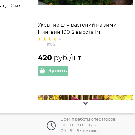
да. С их
Укрытие для растений на зиму
Пингвин 10012 высота 1м
10012
420
 руб./шт
Купить
Время работы операторов:
Пн - Пт: 9:00 - 17:30
Сб - Вс: Выходные