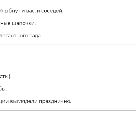
Улыбнут и вас, и соседей.
тные шапочки.
легантного сада.
сты).
бы.
ии выглядели празднично.