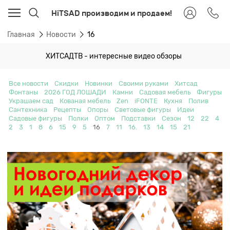
HiTSAD производим и продаем!
Главная
Новости
16
ХИТСАДТВ - интересные видео обзоры
Все новости
Скидки
Новинки
Своими руками
Хитсад
Фонтаны
2026 ГОД ЛОШАДИ
Камни
Садовая мебель
Фигуры
Украшаем сад
Кованая мебель
Zen
iFONTE
Кухня
Полив
Сантехника
Рецепты
Опоры
Световые фигуры
Идеи
Садовые фигуры
Полки
Оптом
Подставки
Сезон
12
22
4
2
3
1
8
6
15
9
5
16
7
11
16.
13
14
15
21