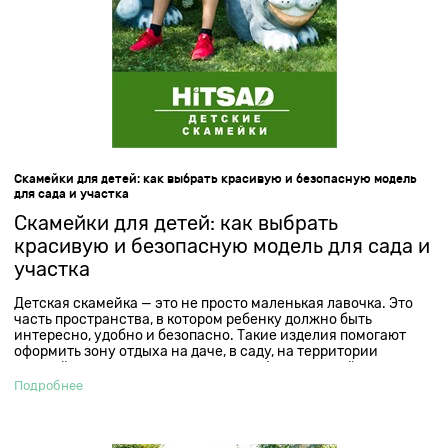
Скамейки для детей: как выбрать красивую и безопасную модель
для сада и участка
Скамейки для детей: как выбрать
красивую и безопасную модель для сада и
участка
Детская скамейка — это не просто маленькая лавочка. Это
часть пространства, в котором ребенку должно быть
интересно, удобно и безопасно. Такие изделия помогают
оформить зону отдыха на даче, в саду, на территории
детской площадки, у дома отдыха, кафе или семейного
комплекса. Особенно хорошо работают модели с
Подробнее
декоративными фигурами животных и сказочных
персонажей: они не только выполняют практическую
функцию, но и становятся заметным элементом
оформления.