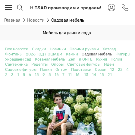
HiTSAD производим и продаем!
Главная
Новости
Садовая мебель
Мебель для дачи и сада
Все новости
Скидки
Новинки
Своими руками
Хитсад
Фонтаны
2026 ГОД ЛОШАДИ
Камни
Садовая мебель
Фигуры
Украшаем сад
Кованая мебель
Zen
iFONTE
Кухня
Полив
Сантехника
Рецепты
Опоры
Световые фигуры
Идеи
Садовые фигуры
Полки
Оптом
Подставки
Сезон
12
22
4
2
3
1
8
6
15
9
5
16
7
11
16.
13
14
15
21