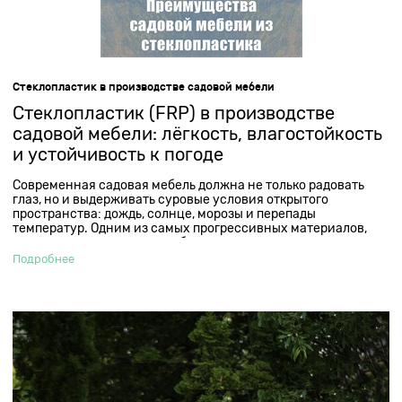
Стеклопластик в производстве садовой мебели
Стеклопластик (FRP) в производстве
садовой мебели: лёгкость, влагостойкость
и устойчивость к погоде
Современная садовая мебель должна не только радовать
глаз, но и выдерживать суровые условия открытого
пространства: дождь, солнце, морозы и перепады
температур. Одним из самых прогрессивных материалов,
отвечающих всем этим требованиям, стал
стеклопластик
(FRP — Fiber Reinforced Polymer). Благодаря уникальному
Подробнее
сочетанию прочности, лёгкости и эстетики, он
стремительно завоёвывает рынок уличной мебели и
ландшафтного декора.