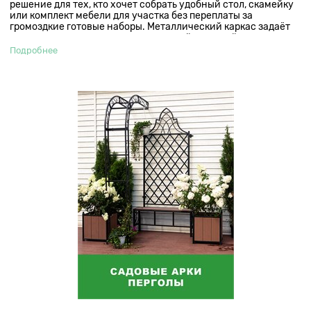
решение для тех, кто хочет собрать удобный стол, скамейку
или комплект мебели для участка без переплаты за
громоздкие готовые наборы. Металлический каркас задаёт
прочность, геометрию и современный внешний вид, а
покупатель сам выбирает доску, размеры и итоговый стиль
Подробнее
мебели.