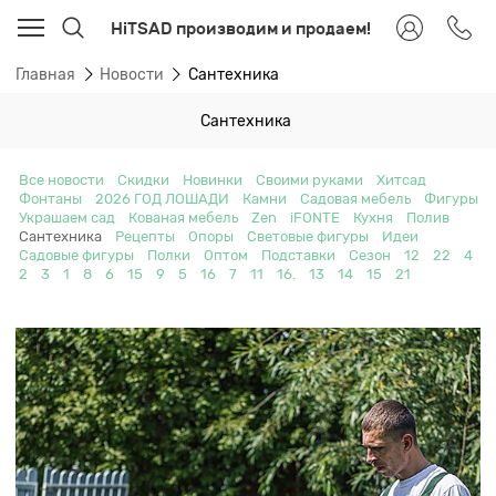
HiTSAD производим и продаем!
Главная
Новости
Сантехника
Сантехника
Все новости
Скидки
Новинки
Своими руками
Хитсад
Фонтаны
2026 ГОД ЛОШАДИ
Камни
Садовая мебель
Фигуры
Украшаем сад
Кованая мебель
Zen
iFONTE
Кухня
Полив
Сантехника
Рецепты
Опоры
Световые фигуры
Идеи
Садовые фигуры
Полки
Оптом
Подставки
Сезон
12
22
4
2
3
1
8
6
15
9
5
16
7
11
16.
13
14
15
21