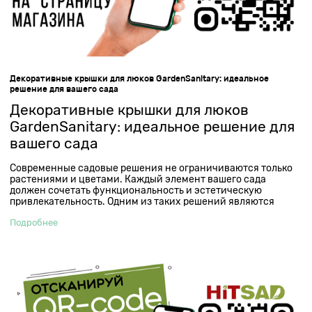
Декоративные крышки для люков GardenSanitary: идеальное
решение для вашего сада
Декоративные крышки для люков
GardenSanitary: идеальное решение для
вашего сада
Современные садовые решения не ограничиваются только
растениями и цветами. Каждый элемент вашего сада
должен сочетать функциональность и эстетическую
привлекательность. Одним из таких решений являются
декоративные крышки для люков и септиков от компании
Подробнее
GardenSanitary. Рассмотрим, почему эти крышки станут
идеальным выбором для вашего сада.