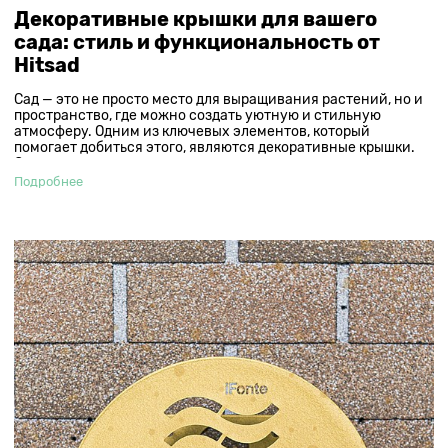
Декоративные крышки для вашего
сада: стиль и функциональность от
Hitsad
Сад — это не просто место для выращивания растений, но и
пространство, где можно создать уютную и стильную
атмосферу. Одним из ключевых элементов, который
помогает добиться этого, являются декоративные крышки.
Они не только защищают различные элементы сада, такие
как колодцы, люки и другие технические узлы, но и придают
Подробнее
ему эстетический вид. В этой статье мы рассмотрим, почему
декоративные крышки от Hitsad — это отличный выбор для
вашего сада.