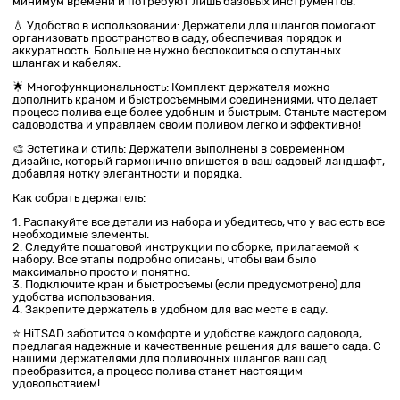
минимум времени и потребуют лишь базовых инструментов.
💧 Удобство в использовании: Держатели для шлангов помогают
организовать пространство в саду, обеспечивая порядок и
аккуратность. Больше не нужно беспокоиться о спутанных
шлангах и кабелях.
🌟 Многофункциональность: Комплект держателя можно
дополнить краном и быстросъемными соединениями, что делает
процесс полива еще более удобным и быстрым. Станьте мастером
садоводства и управляем своим поливом легко и эффективно!
🎨 Эстетика и стиль: Держатели выполнены в современном
дизайне, который гармонично впишется в ваш садовый ландшафт,
добавляя нотку элегантности и порядка.
Как собрать держатель:
1. Распакуйте все детали из набора и убедитесь, что у вас есть все
необходимые элементы.
2. Следуйте пошаговой инструкции по сборке, прилагаемой к
набору. Все этапы подробно описаны, чтобы вам было
максимально просто и понятно.
3. Подключите кран и быстросъемы (если предусмотрено) для
удобства использования.
4. Закрепите держатель в удобном для вас месте в саду.
⭐️ HiTSAD заботится о комфорте и удобстве каждого садовода,
предлагая надежные и качественные решения для вашего сада. С
нашими держателями для поливочных шлангов ваш сад
преобразится, а процесс полива станет настоящим
удовольствием!