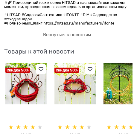
👨‍🌾 Присоединяйтесь к семье HiTSAD и наслаждайтесь каждым
моментом, проведенным в вашем идеально организованном саду.
#HiTSAD #СадоваяСантехника #iFONTE #DIY #Садоводство
#УходЗаСадом
#ПоливочныйШланг https://hitsad.ru/manufacturers/ifonte
Вернуться к новостям
Товары к этой новости
Скидка 50%
Скидка 50%