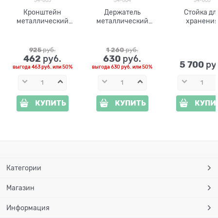
54-603
54-604
54-605
Кронштейн
Держатель
Стойка дл
металлический
металлический
хранени
настенный для
настенный для
поливочно
хранения садового
поливочного
шланга 54-
шланга 54-603
шланга 54-604
металличес
925
 руб.
1 260
 руб.
462
630
 руб.
 руб.
5 700
 ру
выгода
463 руб.
или
50%
выгода
630 руб.
или
50%
КУПИТЬ
КУПИТЬ
КУПИ
Категории
Магазин
Информация