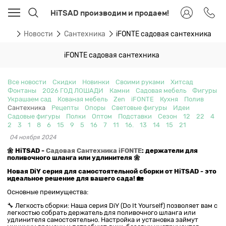
HiTSAD производим и продаем!
вная
Новости
Сантехника
iFONTE садовая сантехника
iFONTE садовая сантехника
Все новости
Скидки
Новинки
Своими руками
Хитсад
Фонтаны
2026 ГОД ЛОШАДИ
Камни
Садовая мебель
Фигуры
Украшаем сад
Кованая мебель
Zen
iFONTE
Кухня
Полив
Сантехника
Рецепты
Опоры
Световые фигуры
Идеи
Садовые фигуры
Полки
Оптом
Подставки
Сезон
12
22
4
2
3
1
8
6
15
9
5
16
7
11
16.
13
14
15
21
04 ноября 2024
🌼 HiTSAD -
Садовая Сантехника iFONTE
: держатели для
поливочного шланга или удлинителя 🌼
Новая DiY серия для самостоятельной сборки от HiTSAD - это
идеальное решение для вашего сада! 🏡
Основные преимущества:
🔧 Легкость сборки: Наша серия DiY (Do It Yourself) позволяет вам с
легкостью собрать держатель для поливочного шланга или
удлинителя самостоятельно. Настройка и установка займут