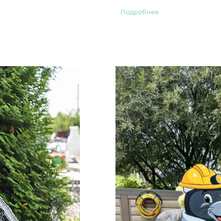
ого дизайна и
Подробнее
ют рельеф, формируют
й техники и бетонных