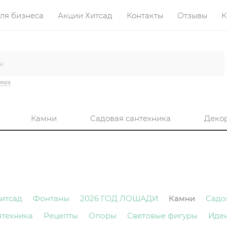
ля бизнеса
Акции Хитсад
Контакты
Отзывы
К
лера
Камни
Садовая сантехника
Деко
итсад
Фонтаны
2026 ГОД ЛОШАДИ
Камни
Садо
нтехника
Рецепты
Опоры
Световые фигуры
Иде