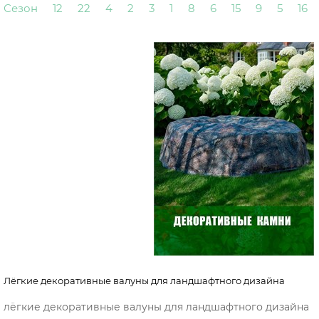
Сезон
12
22
4
2
3
1
8
6
15
9
5
16
Лёгкие декоративные валуны для ландшафтного дизайна
лёгкие декоративные валуны для ландшафтного дизайна