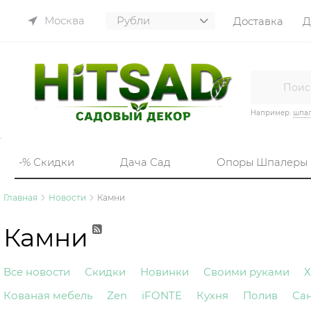
Москва
Доставка
Д
Например:
шпа
-% Скидки
Дача Сад
Опоры Шпалеры
Главная
Новости
Камни
Камни
Все новости
Скидки
Новинки
Своими руками
Х
Кованая мебель
Zen
iFONTE
Кухня
Полив
Са