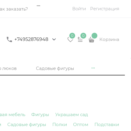
Войти
Регистрация
ак заказать?
0
0
+74952876948
Корзина
р люков
Садовые фигуры
вая мебель
Фигуры
Украшаем сад
и
Садовые фигуры
Полки
Оптом
Подставки