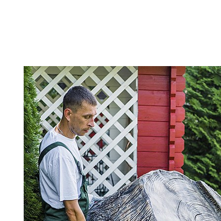
валуна». Сегодня это полноценный инструмент ландшафтн
благоустройства: они маскируют инженерные зоны, созда
стиль и помогают аккуратно оформить участок без тяжёло
работ.