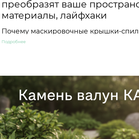
преобразят ваше пространс
материалы, лайфхаки
Почему маскировочные крышки-спилы
трендом в ландшафте
Подробнее