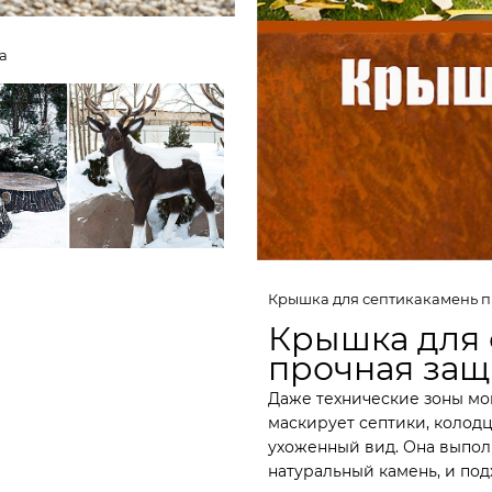
а
Крышка для септикакамень п
Крышка для 
клопластика:
прочная защ
овые идеи
Даже технические зоны мог
маскирует септики, колодц
ухоженный вид. Она выпол
натуральный камень, и под
и быть просто «имитацией