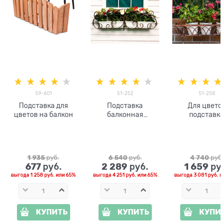
59-601
51-252
51-258
Подставка для
Подставка
Для цвето
цветов на балкон
балконная
подставк
подвесная
балконна
1 935
 руб.
6 540
 руб.
4 740
 руб
677
2 289
1 659
 руб.
 руб.
 ру
выгода
1 258 руб.
или
65%
выгода
4 251 руб.
или
65%
выгода
3 081 руб.
и
КУПИТЬ
КУПИТЬ
КУПИ