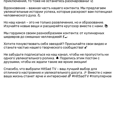
приключений, то тоже не останетесь разочарованы! 🚀
Вдохновение – важная часть нашего контента. Мы предлагаем
увлекательные истории успеха, которые раскроют вам потенциал
человеческого духа. 💪
Но наш канал – это не только развлечения, но и образование.
Изучайте новые вещи и расширяйте кругозор вместе с нами. 📚
Мы гордимся своим разнообразием контента: от кулинарных
шедевров до смешных челленджей! 💃🍳
Хотите почувствовать себя звездой? Присылайте свои видео и
станьте частью нашего творческого сообщества! 🌠
Не забудьте подписаться на наш канал, чтобы не пропустить ни
одного увлекательного ролика. 🔔 Поделись этим постом с
друзьями, чтобы их ждали такие же яркие эмоции!
Спасибо, что выбрали HitSad TV – ваш лучший выбор для
отличного настроения и увлекательного досуга. 🎉 Вместе с нами
ваша жизнь станет ярче и интереснее! 🌈 #HitSadTV #популярное