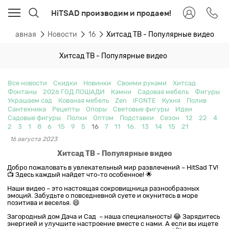
HiTSAD производим и продаем!
Главная
Новости
16
Хитсад ТВ - Популярные видео
Хитсад ТВ - Популярные видео
Все новости
Скидки
Новинки
Своими руками
Хитсад
Фонтаны
2026 ГОД ЛОШАДИ
Камни
Садовая мебель
Фигуры
Украшаем сад
Кованая мебель
Zen
iFONTE
Кухня
Полив
Сантехника
Рецепты
Опоры
Световые фигуры
Идеи
Садовые фигуры
Полки
Оптом
Подставки
Сезон
12
22
4
2
3
1
8
6
15
9
5
16
7
11
16.
13
14
15
21
16 августа 2023
Хитсад ТВ - Популярные видео
Добро пожаловать в увлекательный мир развлечений – HitSad TV!
📺 Здесь каждый найдет что-то особенное! 🌟
Наши видео – это настоящая сокровищница разнообразных
эмоций. Забудьте о повседневной суете и окунитесь в море
позитива и веселья. 😄
Загородный дом Дача и Сад – наша специальность! 😂 Зарядитесь
энергией и улучшите настроение вместе с нами. А если вы ищете