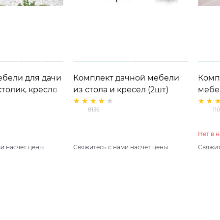
ебели для дачи
Комплект дачной мебели
Комп
столик, кресло
из стола и кресел (2шт)
мебел
арт.8136
скаме
8136
11
Нет в 
и насчет цены
Свяжитесь с нами насчет цены
Свяжит