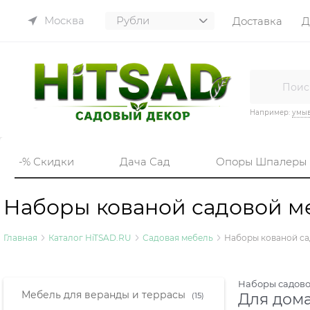
Москва
Доставка
Д
Например:
умы
-% Скидки
Дача Сад
Опоры Шпалеры
Наборы кованой садовой ме
Главная
Каталог HiTSAD.RU
Садовая мебель
Наборы кованой с
Наборы садов
Мебель для веранды и террасы
Для дома
(15)