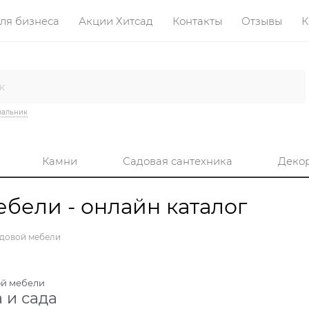
ля бизнеса
Акции Хитсад
Контакты
Отзывы
К
вальник
Камни
Садовая сантехника
Деко
бели - онлайн каталог
адовой мебели
ой мебели
 и сада