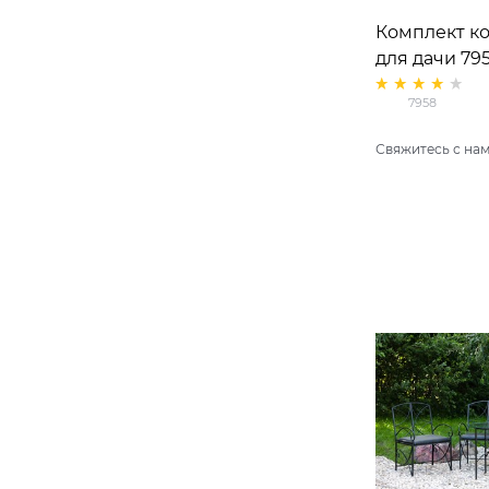
Комплект к
для дачи 79
секционный (
7958
садовый ками
Свяжитесь с нам