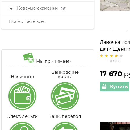
Кованые скамейки
+
(47)
Посмотреть все...
Лавочка пол
дачи Щенят
дерево и ст
Мы принимаем
U08108
Банковские
17 670
 р
Наличные
карты
Купить
Элект. деньги
Банк. перевод