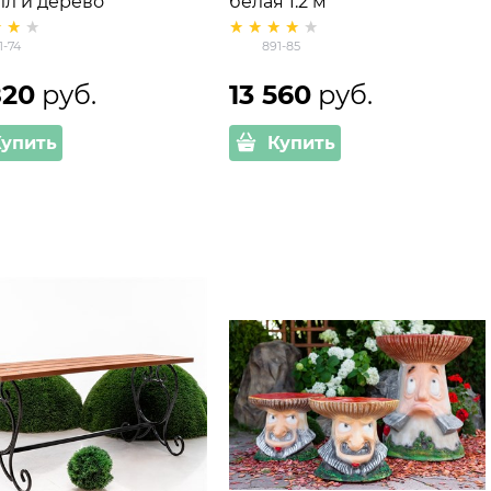
лл и дерево
белая 1.2 м
1-74
891-85
820
 руб.
13 560
 руб.
Купить
Купить