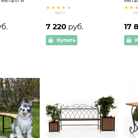
 металл и
мета
892-11
89
уб.
7 220
 руб.
17 
Купить