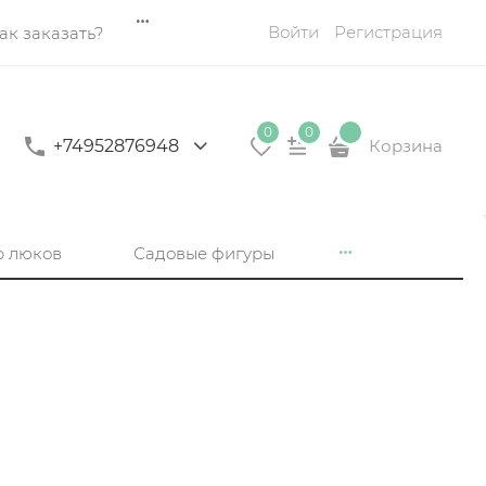
Войти
Регистрация
ак заказать?
0
0
+74952876948
Корзина
р люков
Садовые фигуры