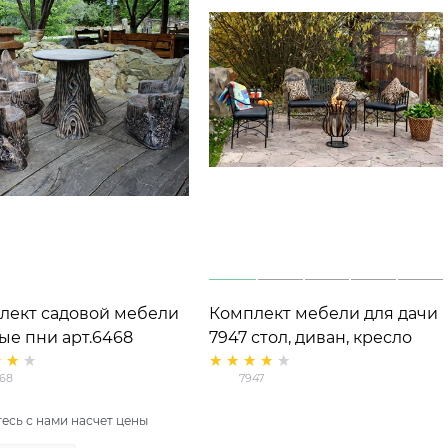
лект садовой мебели
Комплект мебели для дачи
ые пни арт.6468
7947 стол, диван, кресло
лопластик
(2шт), уличный камин
68
7947
есь с нами насчет цены