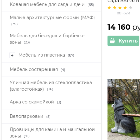
сада 881-52R
Кованая мебель для сада и дачи
(65)
дерево
881-52R
Малые архитектурные формы (МАФ)
(39)
14 160
 р
Мебель для беседок и барбекю-
Купить
зоны
(23)
Мебель из пластика
+
(87)
Мебель состаренная
(4)
Уличная мебель из стеклопластика
(влагостойкая)
(36)
Арка со скамейкой
(3)
Велопарковки
(5)
Дровницы для камина и мангальной
зоны
(91)