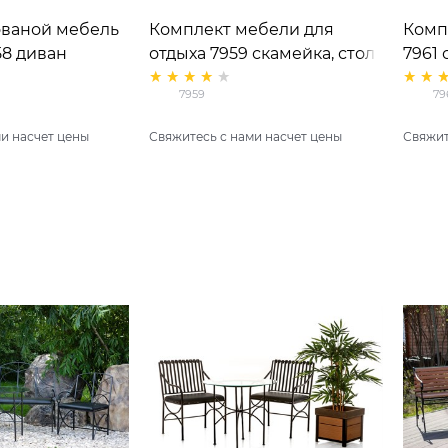
ованой мебель
Комплект мебели для
Комп
58 диван
отдыха 7959 скамейка, стол,
7961
2шт), стол,
уличный камин и урна
улич
7959
79
н, урна (2 шт)
(2шт)
и насчет цены
Свяжитесь с нами насчет цены
Свяжит