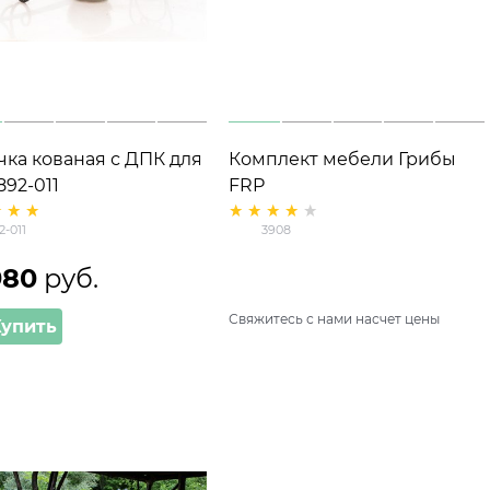
чка кованая с ДПК для
Комплект мебели Грибы
892-011
FRP
2-011
3908
980
 руб.
Свяжитесь с нами насчет цены
Купить