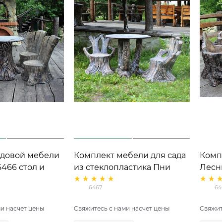
адовой мебели
Комплект мебели для сада
Комп
6466 стол и
из стеклопластика Пни
Лесн
)
арт.6467 стол и 2 кресла
стек
6467
64
и насчет цены
Свяжитесь с нами насчет цены
Свяжит