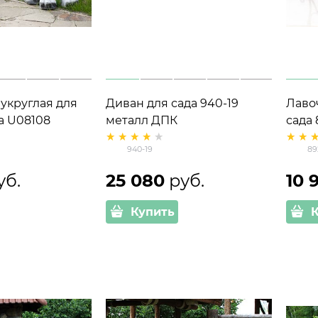
укруглая для
Диван для сада 940-19
Лаво
а U08108
металл ДПК
сада 
еклопластик
940-19
89
уб.
25 080
 руб.
10 
Купить