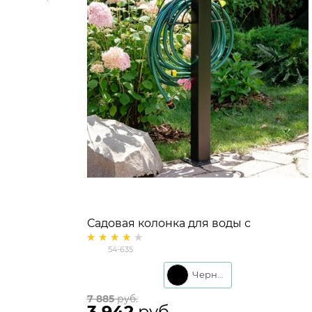
Садовая колонка для воды с
кронштейном для шланга 54-635
54-635
Черный
7 885
 руб.
3 942
 руб.