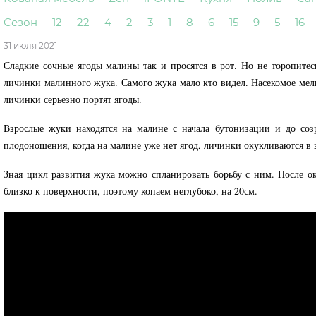
Сезон
12
22
4
2
3
1
8
6
15
9
5
16
31 июля 2021
Сладкие сочные ягоды малины так и просятся в рот. Но не торопитес
личинки малинного жука. Самого жука мало кто видел. Насекомое мел
личинки серьезно портят ягоды.
Взрослые жуки находятся на малине с начала бутонизации и до соз
плодоношения, когда на малине уже нет ягод, личинки окукливаются в 
Зная цикл развития жука можно спланировать борьбу с ним. После 
близко к поверхности, поэтому копаем неглубоко, на 20см.