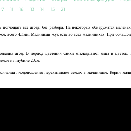
7
11
16.
13
14
15
21
ь поглощать все ягоды без разбора. На некоторых обнаружатся маленьк
кое, всего 4,5мм. Малинный жук есть во всех малинниках. При большой
ревания ягод.
В период цветения самки откладывают яйца в цветок.
земле на глубине 20см.
окончания плодоношения перекапываем землю в малиннике. Корни мал