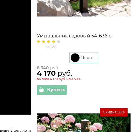
Умывальник садовый 54-636 с
кронштейном для шланга
54-636
Черный
8 340
 руб.
4 170
 руб.
выгода
4 170 руб.
или
50%
Купить
Скидка 50%
ение 2 лет, но и