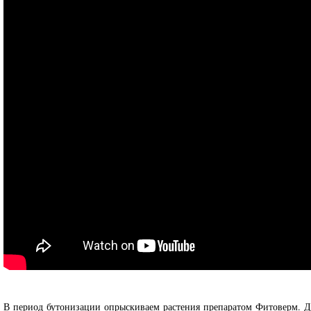
В период бутонизации опрыскиваем растения препаратом Фитоверм. Д