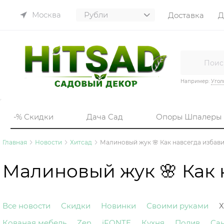
Москва
Доставка
Д
Например:
Угол
-% Скидки
Дача Сад
Опоры Шпалеры
Главная
Новости
Хитсад
Малиновый жук 🌸 Как навсегда избав
Малиновый жук 🌸 Как 
Все новости
Скидки
Новинки
Своими руками
Х
Кованая мебель
Zen
iFONTE
Кухня
Полив
Са