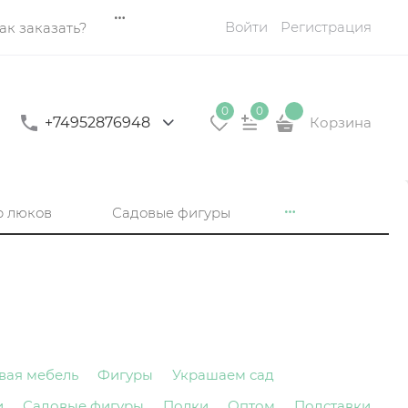
Войти
Регистрация
ак заказать?
0
0
+74952876948
Корзина
р люков
Садовые фигуры
вая мебель
Фигуры
Украшаем сад
и
Садовые фигуры
Полки
Оптом
Подставки