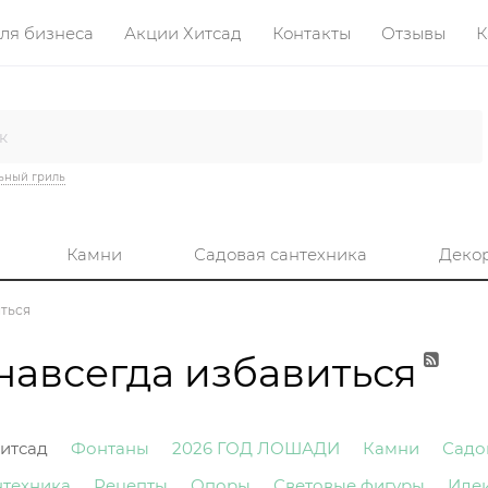
ля бизнеса
Акции Хитсад
Контакты
Отзывы
К
ьный гриль
Камни
Садовая сантехника
Деко
иться
навсегда избавиться
итсад
Фонтаны
2026 ГОД ЛОШАДИ
Камни
Садо
нтехника
Рецепты
Опоры
Световые фигуры
Иде