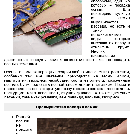
способами, один из
которых – посадка
семян. Для
некоторых культур
из семян
выращивается
рассада, но есть и
такие
неприхотливые
виды, которые
высеваются сразу в
открытый грунт.
Многих
начинающих
дачников интересует, какие многолетние цветы можно посадить
осенью семенами.
Осень - отличная пора для посадки любых многолетних растений,
особенно тех, чье цветение приходится на весну. Ирисы,
маргаритки, гвоздики, незабудки, хосты и примулы, посаженные
осенью, будут радовать весной своим ярким цветением. Посеять
непосредственно в открытую почву можно и семена наперстянки,
настурции, мака, весеннее-цветущих флоксов. А также цветущие
летники, такие как ромашка, лен, лаванда, василек, гвоздика.
Преимущества посадки семян:
Ранней
весной
не
придетс
я