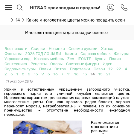
HiTSAD производим и продаем!
ости
14
Какие многолетние цветы можно посадить осенью 
Многолетние цветы для посадки осенью
Все новости
Скидки
Новинки
Своими руками
Хитсад
Фонтаны
2026 ГОД ЛОШАДИ
Камни
Садовая мебель
Фигуры
Украшаем сад
Кованая мебель
Zen
iFONTE
Кухня
Полив
Сантехника
Рецепты
Опоры
Световые фигуры
Идеи
Садовые фигуры
Полки
Оптом
Подставки
Сезон
12
22
4
2
3
1
8
6
15
9
5
16
7
11
16.
13
14
15
21
11 октября 2016
Ярким и естественным украшением загородного участка,
городского парка или уличной клумбы являются цветы.
Идеальным вариантом для создания садовых композиций служат
многолетние цветы. Они, как правило, редко болеют, хорошо
переносят морозы, нетребовательны к почвам. Но их основное
преимущество – отсутствие необходимости ежегодной
пересадки.
Размножаются
многолетники
разными