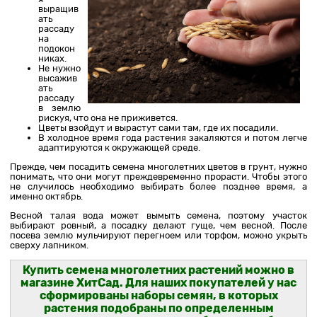
выращив
ать
рассаду
на
подокон
никах.
Не нужно
высажив
ать
рассаду
в землю
рискуя, что она не приживется.
Цветы взойдут и вырастут сами там, где их посадили.
В холодное время года растения закаляются и потом легче
адаптируются к окружающей среде.
Прежде, чем посадить семена многолетних цветов в грунт, нужно
понимать, что они могут преждевременно прорасти. Чтобы этого
не случилось необходимо выбирать более позднее время, а
именно октябрь.
Весной талая вода может вымыть семена, поэтому участок
выбирают ровный, а посадку делают гуще, чем весной. После
посева землю мульчируют перегноем или торфом, можно укрыть
сверху лапником.
Купить семена многолетних растений можно в
магазине ХитСад. Для наших покупателей у нас
сформированы
наборы семян
, в которых
растения подобраны по определенным