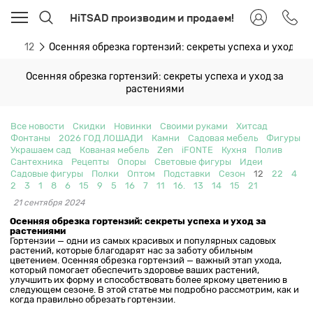
HiTSAD производим и продаем!
ти
12
Осенняя обрезка гортензий: секреты успеха и уход за
Осенняя обрезка гортензий: секреты успеха и уход за
растениями
Все новости
Скидки
Новинки
Своими руками
Хитсад
Фонтаны
2026 ГОД ЛОШАДИ
Камни
Садовая мебель
Фигуры
Украшаем сад
Кованая мебель
Zen
iFONTE
Кухня
Полив
Сантехника
Рецепты
Опоры
Световые фигуры
Идеи
Садовые фигуры
Полки
Оптом
Подставки
Сезон
12
22
4
2
3
1
8
6
15
9
5
16
7
11
16.
13
14
15
21
21 сентября 2024
Осенняя обрезка гортензий: секреты успеха и уход за
растениями
Гортензии — одни из самых красивых и популярных садовых
растений, которые благодарят нас за заботу обильным
цветением. Осенняя обрезка гортензий — важный этап ухода,
который помогает обеспечить здоровье ваших растений,
улучшить их форму и способствовать более яркому цветению в
следующем сезоне. В этой статье мы подробно рассмотрим, как и
когда правильно обрезать гортензии.