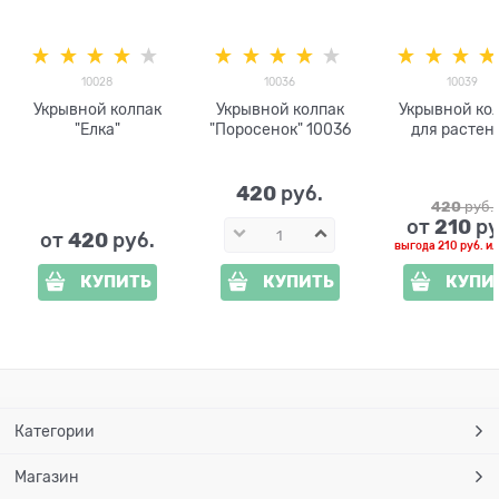
10028
10036
10039
Укрывной колпак
Укрывной колпак
Укрывной ко
"Елка"
"Поросенок" 10036
для растен
420
 руб.
420
 руб.
210
от
 р
420
от
 руб.
выгода
210 руб.
и
КУПИТЬ
КУПИТЬ
КУПИ
Категории
Магазин