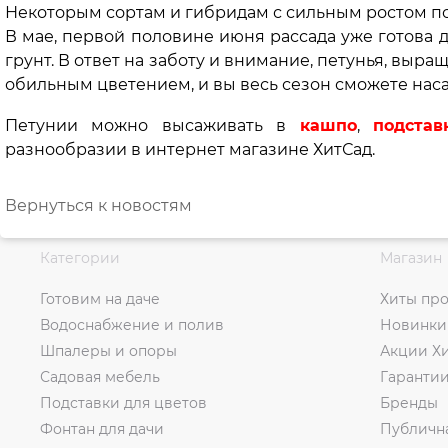
Некоторым сортам и гибридам с сильным ростом по
В мае, первой половине июня рассада уже готова 
грунт. В ответ на заботу и внимание, петунья, выр
обильным цветением, и вы весь сезон сможете наса
Петунии можно высаживать в
кашпо
,
подстав
разнообразии в интернет магазине ХитСад.
Вернуться к новостям
Категории
Магазин
Готовим на даче
Хиты пр
Водоснабжение и полив
Новинки
Шпалеры и опоры
Акции Х
Садовая мебель
Гаранти
Подставки для цветов
Бренды
Фонтан для дачи
Публичн