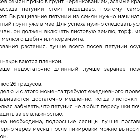
ев семян прямо в грунт, черенкованием, асамые кр
ассада петунии стоит недешево, поэтому само
ет. Выращивание петунии из семян нужно начинать
ытый грунт уже в мае. Для успеха нужно следовать ус
очвы, он должен включать листовую землю, торф, м
 мелкого щебня или керамзита.
ования растения, лучше всего посев петунии осу
и накрываются пленкой.
еще недостаточно длинный, лучше заранее поз
юс 26 градусов.
еделю и с этого момента требуют ежедневного пров
звиваются достаточно медленно, когда листочки 
льзя забывать, что петуния не любит пересушки по
дить за ее влажностью.
она необходима, подросшие сеянцы лучше постав
мерно через месяц после пикировки можно выносит
он.