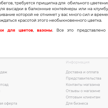
бегов, требуется прищипка для обильного цветени
для высадки в балконные контейнеры или на клумб
ащивание которой не отнимет у вас много сил и време
ждаться красотой этого необыкновенного цветка.
ки для цветов
,
вазоны
. Все это представлено
Информация
одаж
Доставка и оплата
Представительства
итсад
Контакты магазина
и
Отзывы о магазине
Оптовым клиентам
ая оферта
Для бизнеса