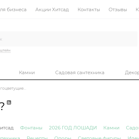
ля бизнеса
Акции Хитсад
Контакты
Отзывы
К
нштейн
Камни
Садовая сантехника
Деко
гоцветущие...
?
итсад
Фонтаны
2026 ГОД ЛОШАДИ
Камни
Садо
нтехника
Рецепты
Опоры
Световые фигуры
Иде