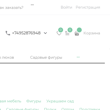
Войти
Регистрация
ак заказать?
0
0
+74952876948
Корзина
р люков
Садовые фигуры
вая мебель
Фигуры
Украшаем сад
и
Садовые фигуры
Полки
Оптом
Подставки