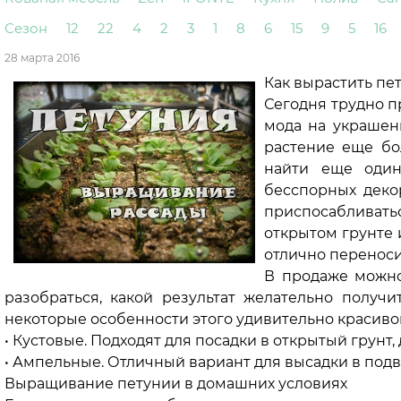
Сезон
12
22
4
2
3
1
8
6
15
9
5
16
28 марта 2016
Как вырастить пе
Сегодня трудно п
мода на украшен
растение еще бо
найти еще один
бесспорных деко
приспосабливат
открытом грунте 
отлично переноси
В продаже можно
разобраться, какой результат желательно получи
некоторые особенности этого удивительно красивог
• Кустовые. Подходят для посадки в открытый грунт
• Ампельные. Отличный вариант для высадки в под
Выращивание петунии в домашних условиях