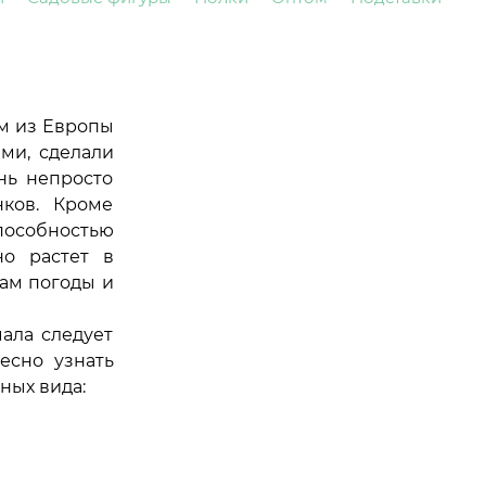
ам из Европы
ми, сделали
нь непросто
ков. Кроме
пособностью
но растет в
зам погоды и
ала следует
есно узнать
ных вида: