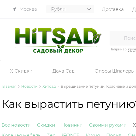
Москва
Доставка
Д
Например:
кро
-% Скидки
Дача Сад
Опоры Шпалеры
Главная
Новости
Хитсад
Выращивание петунии. Красивые и дол
Как вырастить петунию
Все новости
Скидки
Новинки
Своими руками
Х
Кованая мебель
Zen
iFONTE
Кухня
Полив
Са