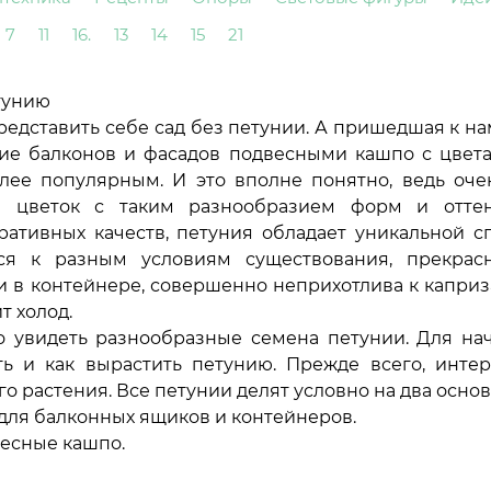
7
11
16.
13
14
15
21
тунию
редставить себе сад без петунии. А пришедшая к н
ие балконов и фасадов подвесными кашпо с цвета
лее популярным. И это вполне понятно, ведь оче
 цветок с таким разнообразием форм и оттен
ративных качеств, петуния обладает уникальной с
ься к разным условиям существования, прекрас
и в контейнере, совершенно неприхотлива к капри
т холод.
 увидеть разнообразные семена петунии. Для нач
ть и как вырастить петунию. Прежде всего, интер
о растения. Все петунии делят условно на два основ
, для балконных ящиков и контейнеров.
весные кашпо.