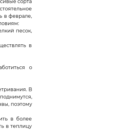
асивые сорта
стоятельное
 в феврале,
ловиям:
елкий песок,
ществлять в
аботиться о
етривания. В
поднимутся,
чвы, поэтому
ить в более
ь в теплицу