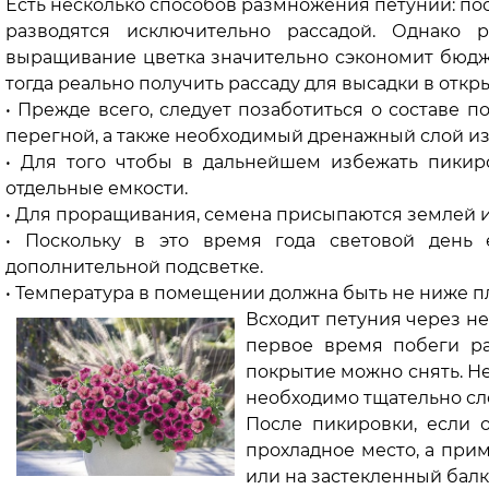
Есть несколько способов размножения петунии: пос
разводятся исключительно рассадой. Однако р
выращивание цветка значительно сэкономит бюдж
тогда реально получить рассаду для высадки в откр
• Прежде всего, следует позаботиться о составе п
перегной, а также необходимый дренажный слой из
• Для того чтобы в дальнейшем избежать пикир
отдельные емкости.
• Для проращивания, семена присыпаются землей 
• Поскольку в это время года световой день 
дополнительной подсветке.
• Температура в помещении должна быть не ниже пл
Всходит петуния через н
первое время побеги ра
покрытие можно снять. Не
необходимо тщательно сле
После пикировки, если 
прохладное место, а при
или на застекленный балк