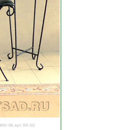
0-58, арт. 351-52
)