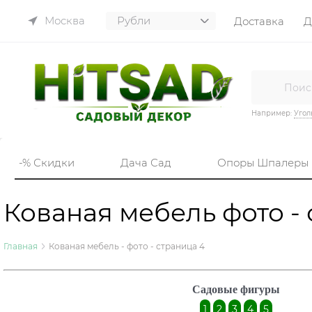
Москва
Доставка
Д
Например:
Угол
-% Скидки
Дача Сад
Опоры Шпалеры
Кованая мебель фото -
Главная
Кованая мебель - фото - страница 4
Садовые фигуры
1
2
3
4
5