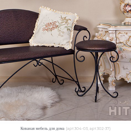
Кованая мебель для дома
(арт.
304-03,
арт.
302-37
)