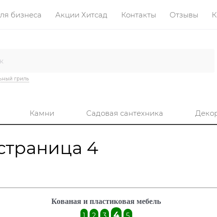
ля бизнеса
Акции Хитсад
Контакты
Отзывы
К
ьный гриль
Камни
Садовая сантехника
Деко
 страница 4
Кованая и пластиковая мебель
4
1
2
3
5