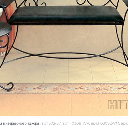
ля интерьерного декора
(арт.
302-37,
арт.
F03081WP, арт.F03092WM, арт.85