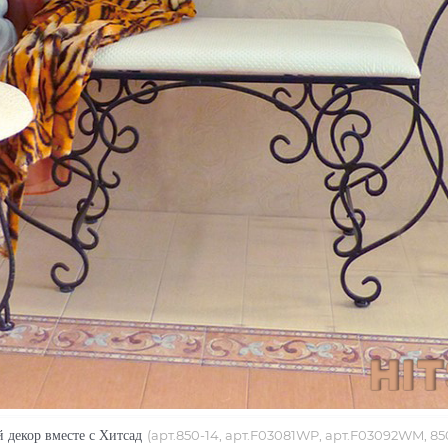
 декор вместе с Хитсад
(арт.
850-14,
арт.
F03081WP, арт.F03092WM, 850