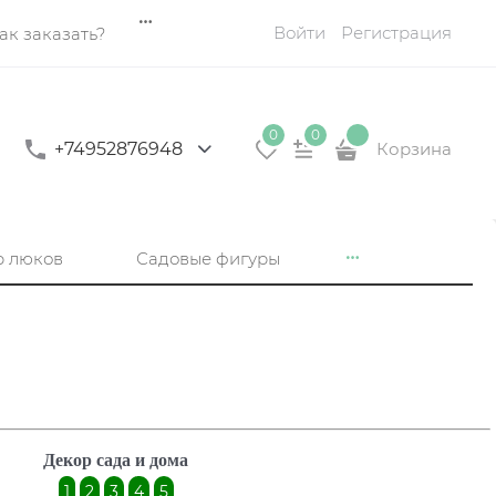
Войти
Регистрация
ак заказать?
0
0
+74952876948
Корзина
р люков
Садовые фигуры
Декор сада и дома
1
2
3
4
5