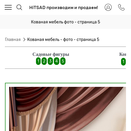
HiTSAD производим и продаем!
Кованая мебель фото - страница 5
Главная
Кованая мебель - фото - страница 5
Садовые фигуры
Кова
1
2
3
4
5
1
2