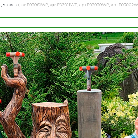
од мрамор
(арт.
арт.
F03081WP,
F03011WP, арт.F03030WP, арт.F03002