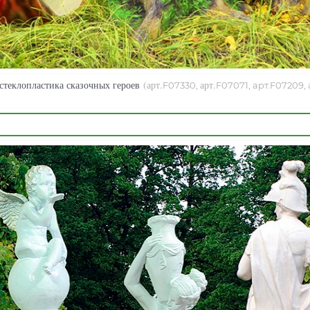
стеклопластика сказочных героев
(арт.
арт.
F07330,
F07071, арт.F07209, 