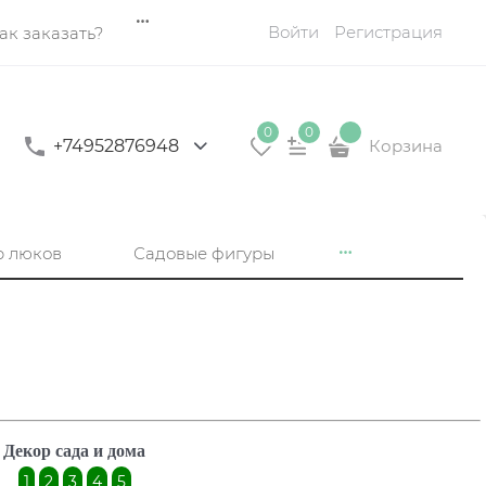
Войти
Регистрация
ак заказать?
0
0
+74952876948
Корзина
р люков
Садовые фигуры
Декор сада и дома
1
2
3
4
5