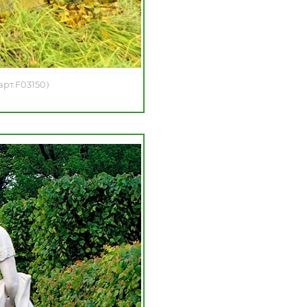
)
арт.F03150