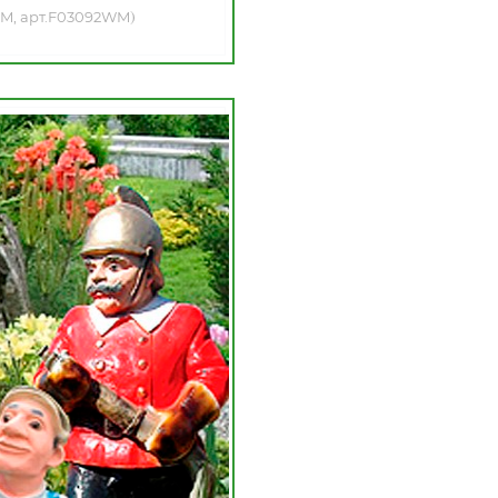
)
WM, арт.F03092WM