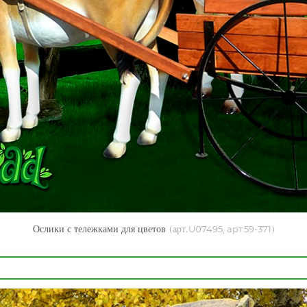
Ослики с тележками для цветов
(арт.
)
U07495, арт.59-371