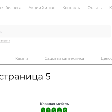
ля бизнеса
Акции Хитсад
Контакты
Отзывы
К
вальник
Камни
Садовая сантехника
Деко
страница 5
Кованая мебель
1
2
3
4
5