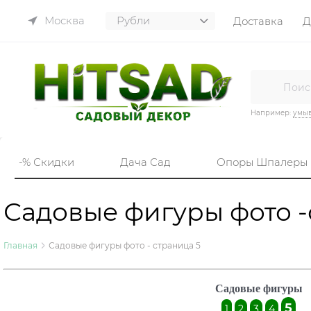
Москва
Доставка
Д
Например:
умы
-% Скидки
Дача Сад
Опоры Шпалеры
Садовые фигуры фото -
Главная
Садовые фигуры фото - страница 5
Садовые фигуры
5
1
2
3
4