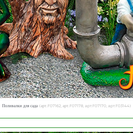
Поливалки для сада
(арт.
арт.
)
F07162,
F07178, арт.F07170, арт.F03144