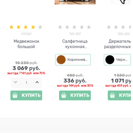
F07247
703-007
300-200
Медвежонок
Салфетница
Держатель для
большой
кухонная
разделочных 
металлическая
300-200
Сова
Коричневый
Белый
Черный
10 230
 руб.
3 069
 руб.
выгода
7 161 руб.
или
70%
480
 руб.
1 530
 руб
336
1 071
 руб.
 ру
выгода
144 руб.
или
30%
выгода
459 руб.
и
КУПИТЬ
КУПИТЬ
КУПИ