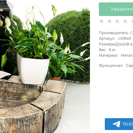
Уведоми
Производитель:
G
Артикул:
U09149
Размеры(ДхШхВ в 
Вес:
6
кг.
Материал:
Метал
Функционал:
Сад
TELE