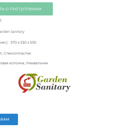
ть о поступлении
arden Sanitary
мм.):
570
x
530
x
530
л, Стеклопластик
овая колонка, Умывальник
GRAM