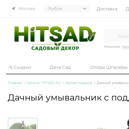
Москва
Доставка
Д
Например:
Садо
-% Скидки
Дача Сад
Опоры Шпалеры
Главная
Каталог HiTSAD.RU
Архив товаров
Дачный умывальн
Дачный умывальник с под