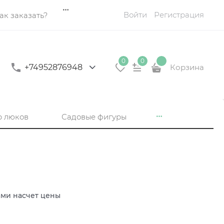
Войти
Регистрация
ак заказать?
0
0
+74952876948
Корзина
р люков
Садовые фигуры
ами насчет цены