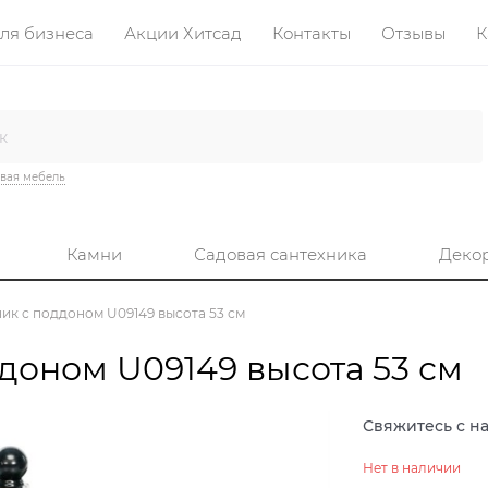
ля бизнеса
Акции Хитсад
Контакты
Отзывы
К
вая мебель
Камни
Садовая сантехника
Деко
ик с поддоном U09149 высота 53 см
доном U09149 высота 53 см
Свяжитесь с н
Нет в наличии