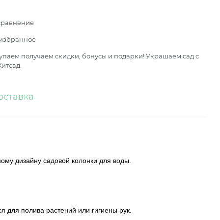
сравнение
 избранное
паем получаем скидки, бонусы и подарки! Украшаем сад с
итсад.
оставка
ному дизайну садовой колонки для воды.
ся для полива растений или гигиены рук.