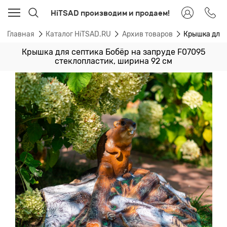
HiTSAD производим и продаем!
Главная
Каталог HiTSAD.RU
Архив товаров
Крышка для 
Крышка для септика Бобёр на запруде F07095
стеклопластик, ширина 92 см