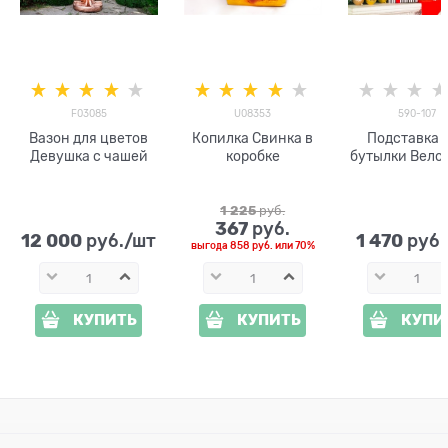
F03085
U08353
590-107
Вазон для цветов
Копилка Свинка в
Подставка 
Девушка с чашей
коробке
бутылки Вело
настенная 59
1 225
 руб.
367
 руб.
12 000
1 470
 руб./шт
 руб
выгода
858 руб.
или
70%
КУПИТЬ
КУПИТЬ
КУПИ