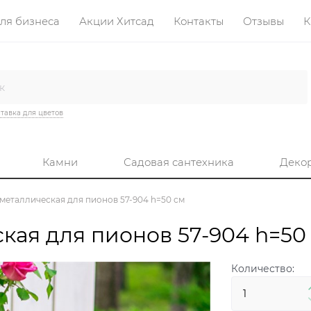
ля бизнеса
Акции Хитсад
Контакты
Отзывы
К
тавка для цветов
Камни
Садовая сантехника
Деко
металлическая для пионов 57-904 h=50 см
кая для пионов 57-904 h=50
Количество: