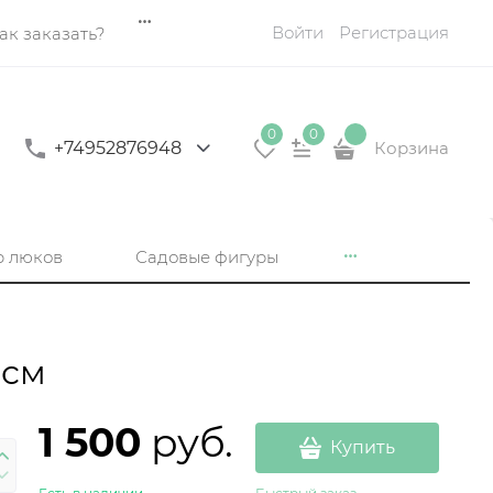
Войти
Регистрация
ак заказать?
0
0
+74952876948
Корзина
р люков
Садовые фигуры
 см
1 500
 руб.
Купить