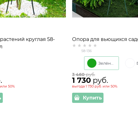
растений круглая 58-
Опора для вьющихся сад
л
растений 58-136 металли
58-136
круглая h=104 см
Зелёный
3 460
 руб.
.
1 730
 руб.
или
50%
выгода
1 730 руб.
или
50%
ь
Купить