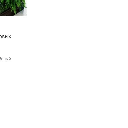
овых
ческая
Белый