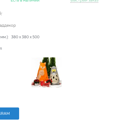
Есть в наличии
Быстрый заказ
аддекор
мм.):
380
x
380
x
500
л
GRAM