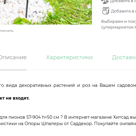
Добавить в 
Добавить в
Выбираем и поку
супермаркетом Х
еличить
Описание
Характеристики
Доставк
о вида декоративных растений и роз на Вашем садовом у
т не входят.
я пионов 57-904 h=50 см ? В интернет-магазине Хитсад вы
истики на Опоры Шпалеры от Саддекор. Покупайте онлайн с