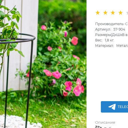
Производитель:
С
Артикул:
57-904
Размеры(ДхШхВ в 
Вес:
1,8
кг.
Материал:
Метал
TELE
Описание