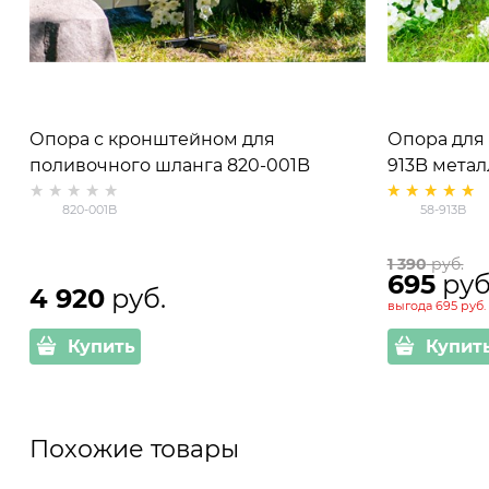
Опора с кронштейном для
Опора для 
поливочного шланга 820-001B
913B метал
820-001B
58-913B
1 390
 руб.
695
 руб
4 920
 руб.
выгода
695 руб.
Купить
Купит
Похожие товары