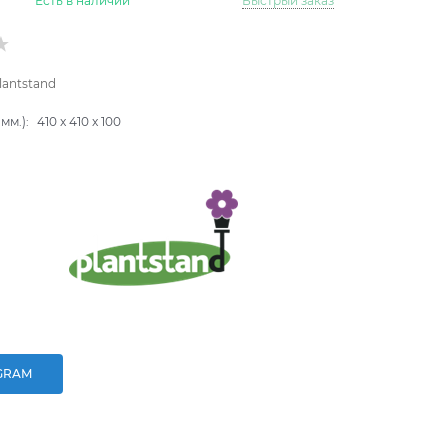
Есть в наличии
Быстрый заказ
lantstand
мм.):
410
x
410
x
100
GRAM