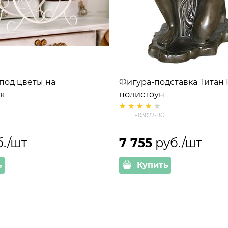
под цветы на
Фигура-подставка Титан
к
полистоун
F03022-BG
б./шт
7 755
 руб./шт
ь
Купить