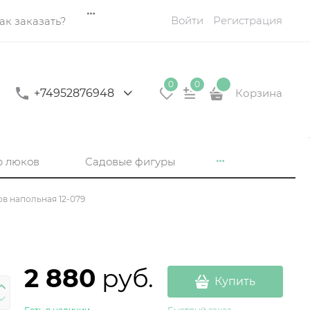
Войти
Регистрация
ак заказать?
0
0
+74952876948
Корзина
р люков
Садовые фигуры
ов напольная 12-079
2 880
 руб.
Купить