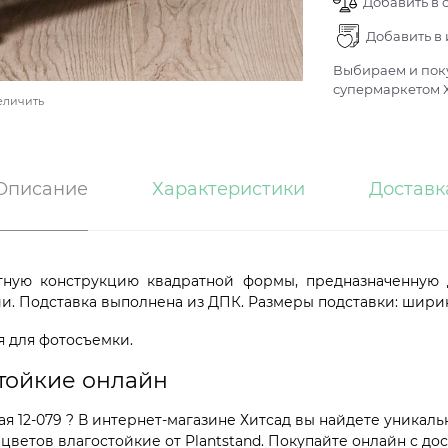
Добавить в 
Добавить в
Выбираем и поку
супермаркетом Х
еличить
Описание
Характеристики
Доставк
тную конструкцию квадратной формы, предназначенную 
. Подставка выполнена из ДПК. Размеры подставки: ширина 
я для фотосъемки.
стойкие онлайн
я 12-079 ? В интернет-магазине Хитсад вы найдете уникаль
ветов влагостойкие от Plantstand. Покупайте онлайн с дос