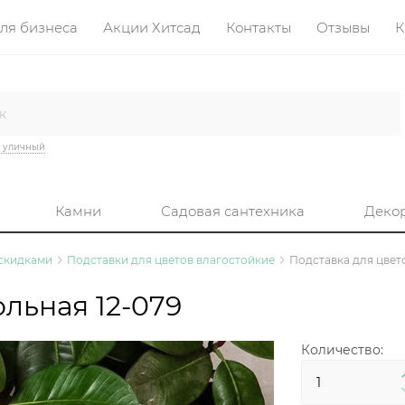
ля бизнеса
Акции Хитсад
Контакты
Отзывы
К
 уличный
Камни
Садовая сантехника
Деко
 скидками
Подставки для цветов влагостойкие
Подставка для цвет
льная 12-079
Количество: