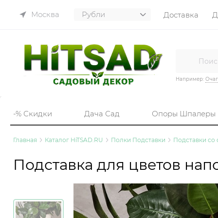
Москва
Доставка
Д
Например:
Очаг
-% Скидки
Дача Сад
Опоры Шпалеры
Главная
Каталог HiTSAD.RU
Полки Подставки
Подставки со
Подставка для цветов напо