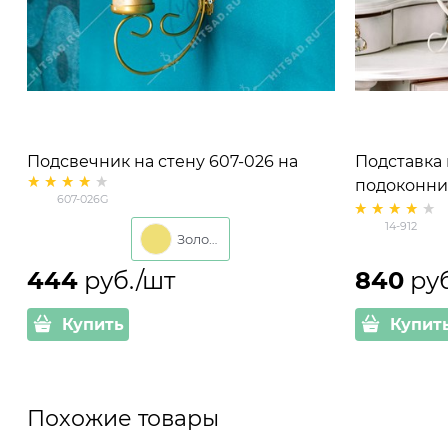
Подсвечник на стену 607-026 на
Подставка 
одну свечу
подоконни
607-026G
14-912
Золото
444
 руб./шт
840
 ру
Купить
Купит
Похожие товары