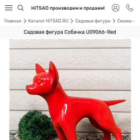
HiTSAD производим и продаем!
Главная
Каталог HiTSAD.RU
Садовые фигуры
Сказка - 
Садовая фигура Собачка U09066-Red