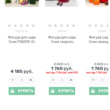
F08370-Gr
U09044
U08995
Фигура для сада
Фигура для сада
Фигура сад
Гном F08370-Gr
Гном георгин
Гном помид
U09044
U08995
3 520
 руб.
3 520
 руб
1 760
1 760
 руб.
 ру
4 185
 руб.
выгода
1 760 руб.
или
50%
выгода
1 760 руб.
и
КУПИТЬ
КУПИТЬ
КУПИ