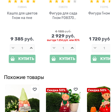
F08845
F08370
F03115
Кашпо для цветов
Фигура для сада
Фигура Гном 
Гном на пне
Гном F08370
полистоун h=65 см
4 185
 руб.
2 929
 руб.
9 385
1 720
 руб.
 руб
выгода
1 256 руб.
или
30%
КУПИТЬ
КУПИТЬ
КУПИ
Похожие товары
Скидка 50%
Скидка 50%