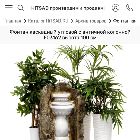
HiTSAD производим и продаем!
Главная
Каталог HiTSAD.RU
Архив товаров
Фонтан каск
Фонтан каскадный угловой с античной колонной
F03162 высота 100 см