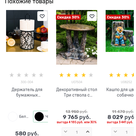
Похожие товары
Скидка 30%
Скидка 30%
300-004
U07504
U08252
Держатель для
Декоративный стол
Кашпо для цве
бумажных
Три ствола с
собачко
полотенец 300-004
деревянной
столешницей
U07504
13 950
 руб.
11 470
 руб.
9 765
8 029
 руб.
 руб
Белый
Черный
выгода
4 185 руб.
или
30%
выгода
3 441 руб.
и
580
 руб.