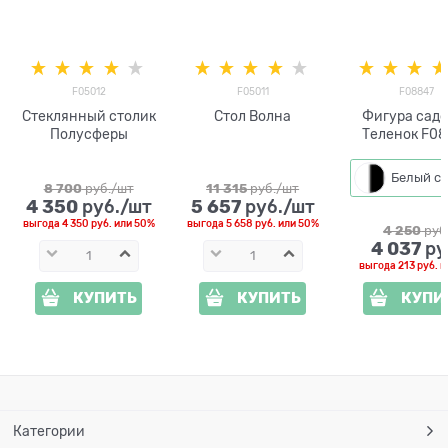
F05012
F05011
F08847
Стеклянный столик
Стол Волна
Фигура сад
Полусферы
Теленок F0
8 700
 руб./шт
11 315
 руб./шт
4 350
5 657
 руб./шт
 руб./шт
выгода
4 350 руб.
или
50%
выгода
5 658 руб.
или
50%
4 250
 руб
4 037
 ру
выгода
213 руб.
и
КУПИТЬ
КУПИТЬ
КУПИ
Категории