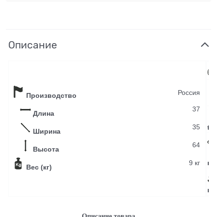
Описание
Россия
Производство
Н
37
Длина
35
t, 
Ширина
64
Высота
У
9 кг
к 
Вес (кг)
цв
Описание товара