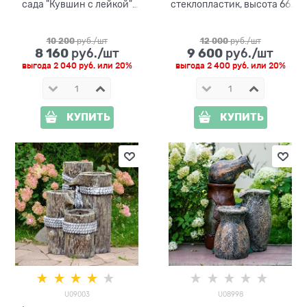
сада "Кувшин с лейкой"
стеклопластик, высота 66
U09000, высота 55 см
см
10 200
 руб./шт
12 000
 руб./шт
8 160
9 600
 руб./шт
 руб./шт
выгода
2 040 руб.
или
20%
выгода
2 400 руб.
или
20%
КУПИТЬ
КУПИТЬ
U09003
U08998