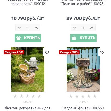
пожаловать" U09012
"Пеликан с рыбой" U08958,
стеклопластик, высота 68
высота 163 см
см
10 790
29 700
 руб./шт
 руб./шт
КУПИТЬ
КУПИТЬ
Скидка 20%
Скидка 20%
U09000
U08997
Фонтан декоративный для
Садовый фонтан U08997