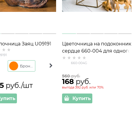
лочница Заяц U09191
Цветочница на подоконник
стоун
сердце 660-004 для одного
9191
кашпо D=12см
660-004G
ото
Бронза
Серый
560
 руб.
168
 руб.
15
 руб./шт
выгода
392 руб.
или
70%
Купить
Купить