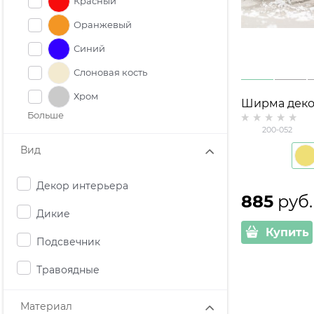
Красный
Оранжевый
Синий
Слоновая кость
Хром
Ширма деко
Больше
металличес
200-052
Вид
Декор интерьера
885
 руб.
Дикие
Купить
Подсвечник
Травоядные
Материал