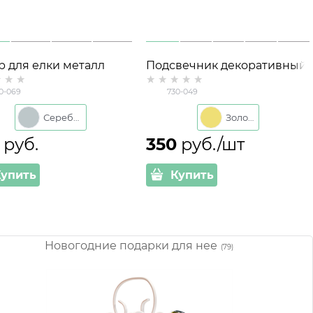
р для елки металл
Подсвечник декоративный
Ёлочка для одной свечи
0-069
730-049
Серебро
Золото
 руб.
350
 руб./шт
Купить
Купить
Новогодние подарки для нее
(79)