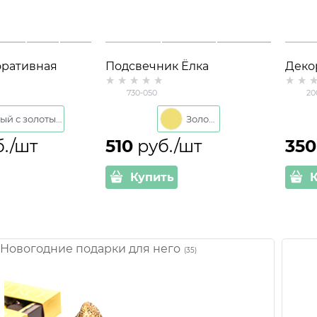
оративная
Подсвечник Ёлка
Деко
334-WG
декоративная для свечи
730-050
20
золотом
Белый с золотым
Золото
б./шт
510
 руб./шт
350
Купить
Новогодние подарки для него
(35)