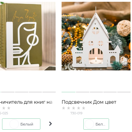
ничитель для книг на
Подсвечник Дом цвет
е 705-025 металл
белый для одной чайной
5-025
730-019
свечи
Белый
Черный
Белый