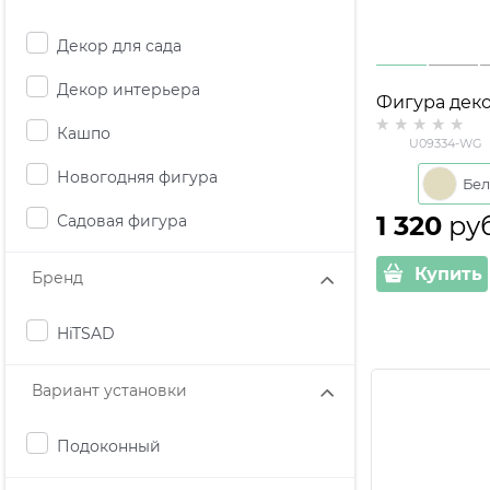
Декор для сада
Декор интерьера
Фигура дек
Ёлочки U09
Кашпо
U09334-WG
полистоун h= 32 см
Новогодняя фигура
цв.белый с 
1 320
 ру
Садовая фигура
Купить
Бренд
HiTSAD
Вариант установки
Подоконный