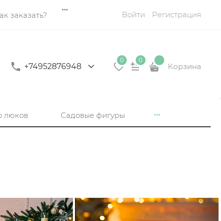
Войти
Регистрация
ак заказать?
0
0
+74952876948
Корзина
р люков
Садовые фигуры