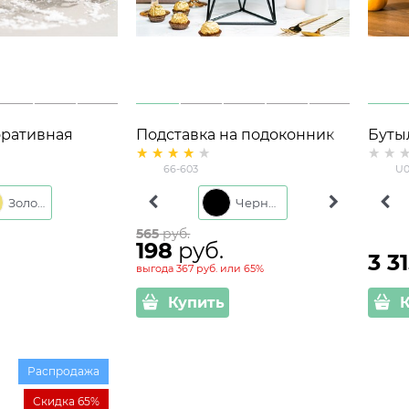
ративная
Подставка на подоконник
Буты
кая
для цветов Лофт 66-603
поли
66-603
U0
d=12см
Золото
Белый
Черный
Серый
Зол
565
 руб.
198
 руб.
3 3
выгода
367 руб.
или
65%
Купить
Распродажа
Скидка 65%