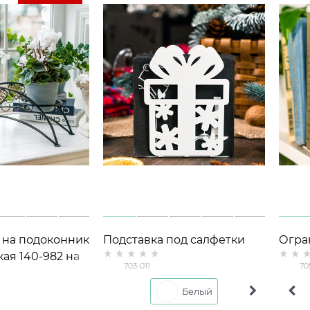
 на подоконник
Подставка под салфетки
Огра
ая 140-982 на
металлическая Подарок
полк
703-011
70
Белый
Черный
Коричневый