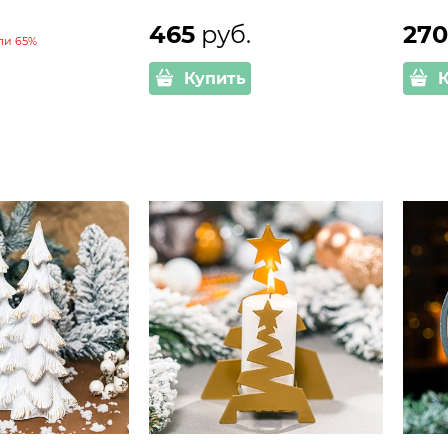
465
 руб.
27
ли
65%
Купить