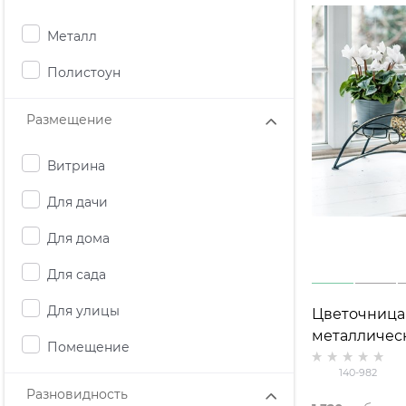
Металл
Полистоун
Размещение
Витрина
Для дачи
Для дома
Для сада
Для улицы
Цветочница
металлическ
Помещение
два кашпо
140-982
Разновидность