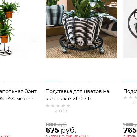
апольная Зонт
Подставка для цветов на
Подс
95-054 металл
колесиках 21-001B
напо
21
21-001B
1 350
 руб.
1 530
 
675
 руб.
765
ли
65%
выгода
675 руб.
или
50%
выгода