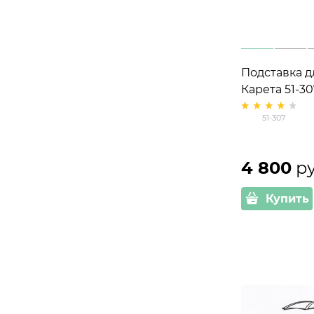
Подставка д
Карета 51-3
h=64см
51-307
4 800
 р
Купить