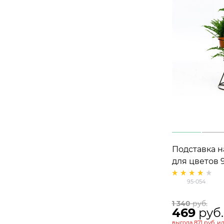
Подставка н
для цветов 
h= 82см
95-054
1 340
 руб.
469
 руб.
выгода
871 руб.
и