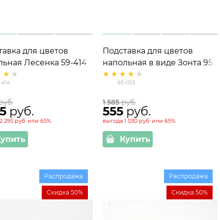
тавка для цветов
Подставка для цветов
льная Лесенка 59-414
напольная в виде Зонта 95-
053 металл d=12 см
-414
95-053
 руб.
1 585
 руб.
35
 руб.
555
 руб.
2 295 руб.
или
65%
выгода
1 030 руб.
или
65%
Купить
Купить
Распродажа
Распродажа
Скидка 50%
Скидка 50%