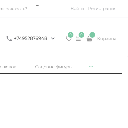
Войти
Регистрация
ак заказать?
0
0
+74952876948
Корзина
р люков
Садовые фигуры