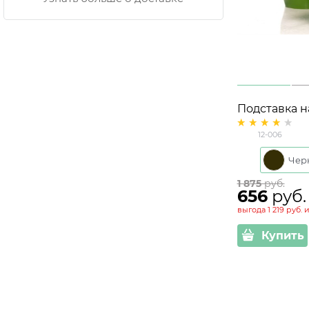
Подставка н
цветов 12-0
12-006
1 875
 руб.
656
 руб.
выгода
1 219 руб.
и
Купить