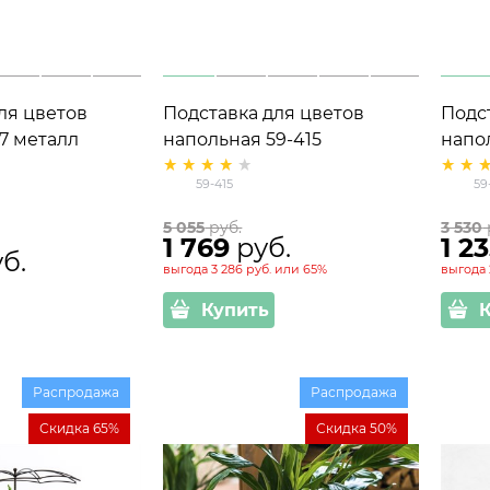
ля цветов
Подставка для цветов
Подс
07 металл
напольная 59-415
напо
59-415
59
5 055
 руб.
3 530
1 769
 руб.
1 2
уб.
выгода
3 286 руб.
или
65%
выгода
Купить
Распродажа
Распродажа
Скидка 65%
Скидка 50%