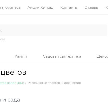
ля бизнеса
Акции Хитсад
Контакты
Отзывы
К
лера
Камни
Садовая сантехника
Деко
 цветов
етов напольные
Раздвижные подставки для цветов
 и сада