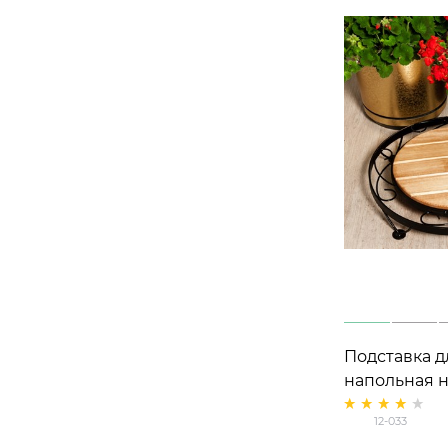
Подставка д
напольная н
033 металл 
12-033