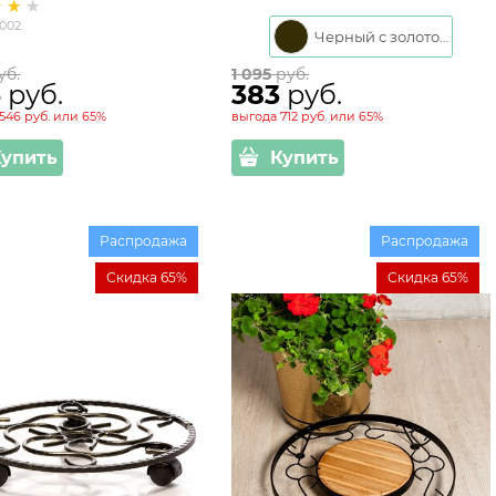
-002
Черный с золотом
уб.
1 095
 руб.
4
 руб.
383
 руб.
546 руб.
или
65%
выгода
712 руб.
или
65%
Купить
Купить
Распродажа
Распродажа
Скидка 65%
Скидка 65%