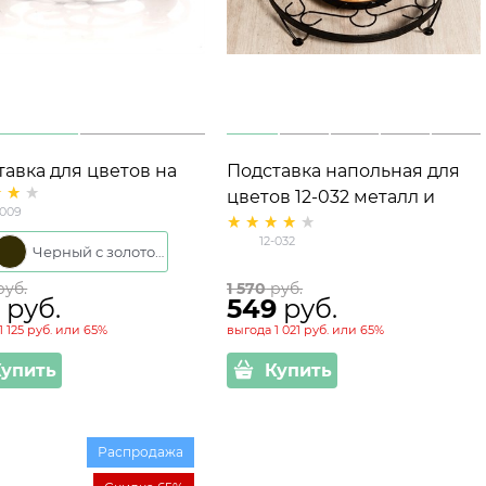
тавка для цветов на
Подставка напольная для
ах 12-009 d=39 см
цветов 12-032 металл и
-009
дерево
12-032
Черный с золотом
руб.
1 570
 руб.
5
 руб.
549
 руб.
1 125 руб.
или
65%
выгода
1 021 руб.
или
65%
Купить
Купить
Распродажа