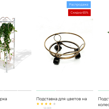
Распродажа
Скидка 65%
рка
Подставка для цветов на
Подс
колесиках 12-001 металл
колес
12-001