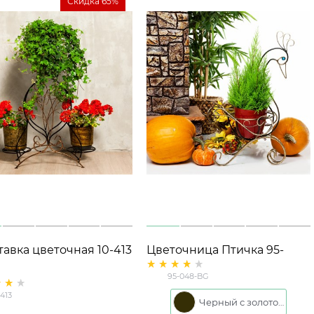
Скидка 65%
тавка цветочная 10-413
Цветочница Птичка 95-
048-BG
95-048-BG
-413
Черный с золотом