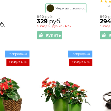
002
12
Черный с золотом
940
 руб.
840
 р
329
 руб.
29
б.
выгода
611 руб.
или
65%
выгода
Купить
Распродажа
Распродажа
Скидка 65%
Скидка 65%