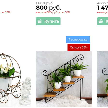
1 600
 руб.
4 215
 
800
 руб.
1 4
или
65%
выгода
800 руб.
или
50%
выгода
Купить
Распродажа
Скидка 65%