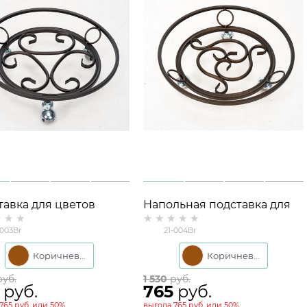
тавка для цветов
Напольная подставка для
льная 21-003
цветов 21-004
-003Br
21-004Br
Коричневый
Коричневый
руб.
1 530
 руб.
 руб.
765
 руб.
765 руб.
или
50%
выгода
765 руб.
или
50%