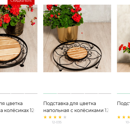
Скидка 65%
ля цветка
Подставка для цветка
Подс
а колёсиках 12-
напольная с колёсиками 12-
и дерево
035
12-035
10