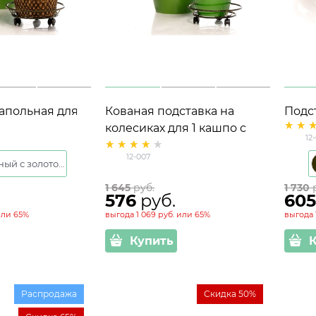
апольная для
Кованая подставка на
Подс
06 на колёсиках
колесиках для 1 кашпо с
колес
12
цветами 12-007
12-007
Черный с золотом
1 645
 руб.
1 730
 
576
 руб.
60
ли
65%
выгода
1 069 руб.
или
65%
выгода
Купить
Распродажа
Скидка 50%