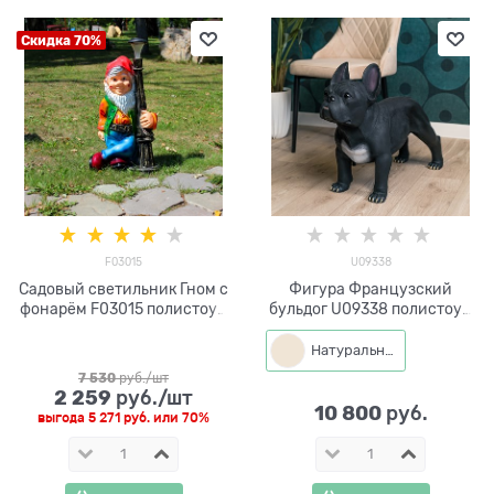
Скидка 70%
F03015
U09338
Садовый светильник Гном с
Фигура Французский
фонарём F03015 полистоун
бульдог U09338 полистоун
высота 75 см
h 57 см
Натуральный
7 530
 руб./шт
2 259
 руб./шт
10 800
 руб.
выгода
5 271 руб.
или
70%