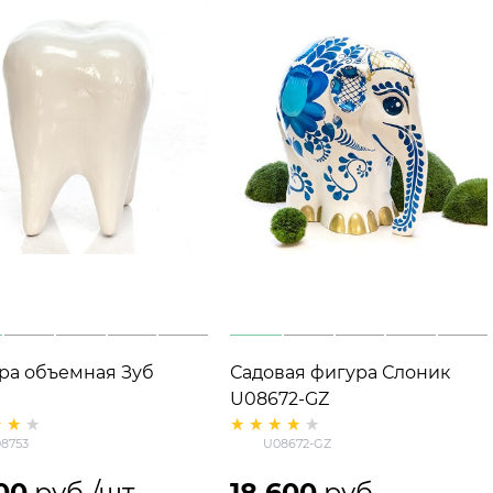
ра объемная Зуб
Садовая фигура Слоник
U08672-GZ
8753
U08672-GZ
00
 руб./шт
18 600
 руб.