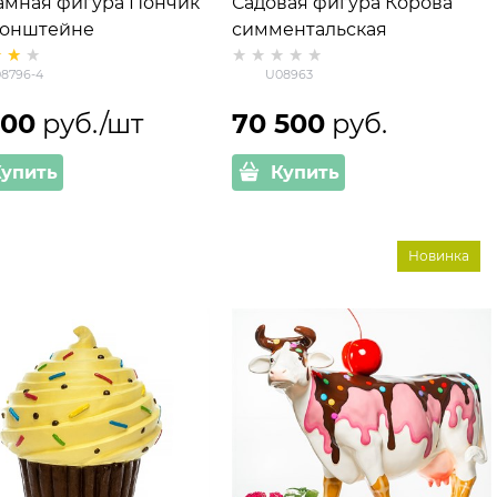
амная фигура Пончик
Садовая фигура Корова
ронштейне
симментальская
8796-4
U08963
700
 руб./шт
70 500
 руб.
Купить
Купить
Новинка