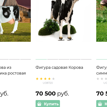
ва из
Фигура садовая Корова
Фигу
ика ростовая
симм
 см U07493
U08720
U0
руб.
70 500
 руб.
70 
Купить