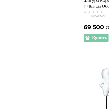
Фигура Коро
h=165 см U0
стеклопласт
U07493-W
69 500
 
Купить