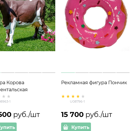
ра Корова
Рекламная фигура Пончик
ентальская
8963-1
U08796-1
500
 руб./шт
15 700
 руб./шт
Купить
Купить