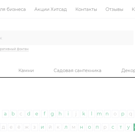
ля бизнеса
Акции Хитсад
Контакты
Отзывы
К
ративный фонтан
Камни
Садовая сантехника
Деко
a
b
c
d
e
f
g
h
i
j
k
l
m
n
o
p
q
д
е
ё
ж
з
и
й
к
л
м
н
о
п
р
с
т
у