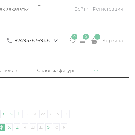
Войти
Регистрация
ак заказать?
0
0
+74952876948
Корзина
р люков
Садовые фигуры
r
s
t
u
v
w
x
y
z
ф
х
ц
ч
ш
щ
э
ю
я