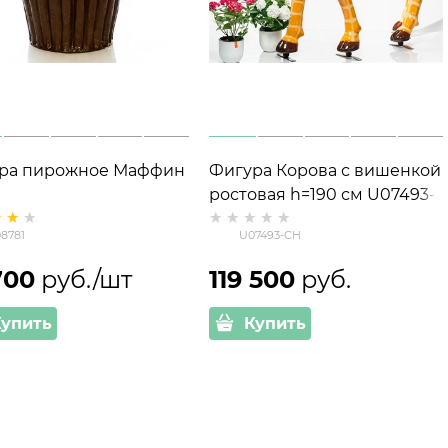
ра пирожное Маффин
Фигура Корова с вишенкой
ростовая h=190 см U07493-
CH стеклопластик
8781
U07493-CH
700
 руб./шт
119 500
 руб.
Купить
Купить