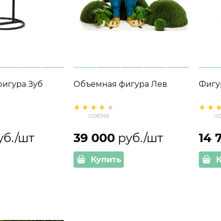
фигура Зуб
Объемная фигура Лев
Фигу
U08749
U0
уб./шт
39 000
 руб./шт
14 
Купить