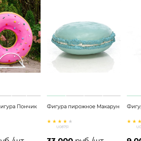
игура Пончик
Фигура пирожное Макарун
Фигу
U08751
U0
руб./шт
33 000
 руб./шт
9 0