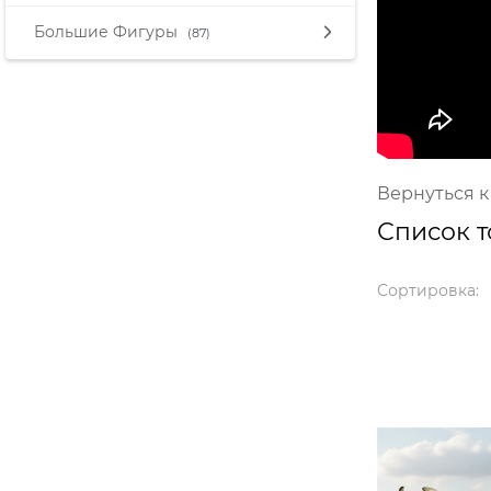
Большие Фигуры
(87)
Вернуться к
Список т
Сортировка: