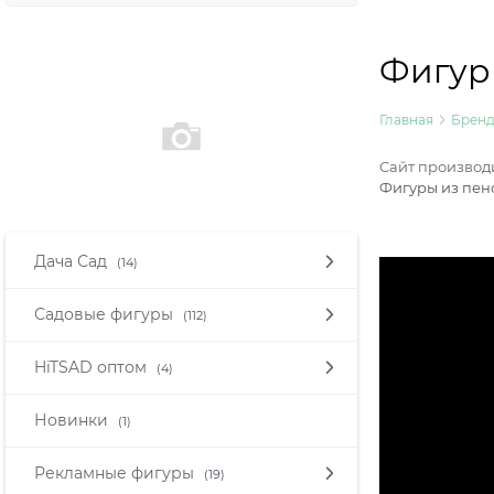
Фигур
Главная
Брен
Сайт производ
Фигуры из пено
Дача Сад
(14)
Садовые фигуры
(112)
HiTSAD оптом
(4)
Новинки
(1)
Рекламные фигуры
(19)