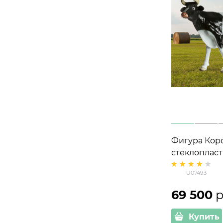
Фигура Коро
стеклопласт
большая 221
U07493
69 500
 
Купить