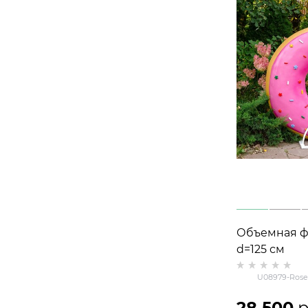
Объемная ф
d=125 см
U08979-Rose
28 500
 