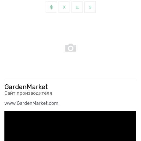
ф
х
ц
э
GardenMarket
Сайт производителя
www.GardenMarket.com