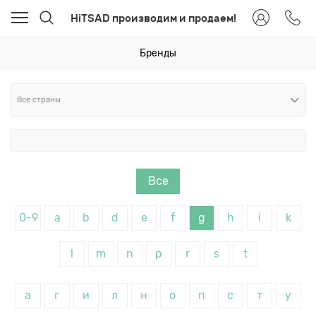
HiTSAD производим и продаем!
Бренды
Все
0-9
a
b
d
e
f
g
h
i
k
l
m
n
p
r
s
t
а
г
и
л
н
о
п
с
т
у