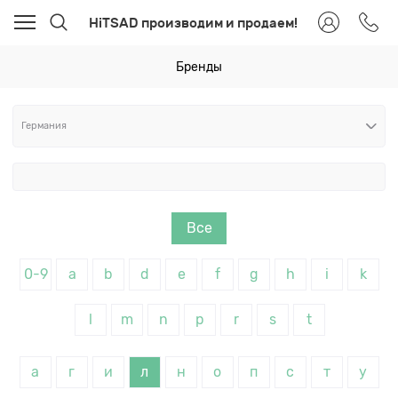
HiTSAD производим и продаем!
Бренды
Все
0-9
a
b
d
e
f
g
h
i
k
l
m
n
p
r
s
t
а
г
и
л
н
о
п
с
т
у