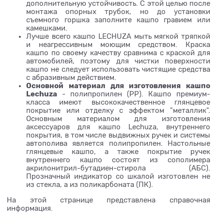
дополнительную устойчивость. С этой целью после
монтажа опорных трубок, но до установки
съемного горшка заполните кашпо гравием или
камешками.
Лучше всего кашпо LECHUZA мыть мягкой тряпкой
и неагрессивным моющим средством. Краска
кашпо по своему качеству сравнима с краской для
автомобилей, поэтому для чистки поверхности
кашпо не следует использовать чистящие средства
с абразивным действием.
Основной материал для изготовления кашпо
Lechuza
- полипропилен (PP). Кашпо премиум-
класса имеют высококачественное глянцевое
покрытие или отделку с эффектом "металлик".
Основным материалом для изготовления
аксессуаров для кашпо Lechuza, внутреннего
покрытия, в том числе выдвижных ручек и системы
автополива является полипропилен. Настольные
глянцевые кашпо, а также покрытие ручек
внутреннего кашпо состоят из сополимера
акрилонитрил-бутадиен-стирола (АБС).
Прозначный индикатор со шкалой изготовлен не
из стекла, а из поликарбоната (ПК).
На этой странице представлена справочная
информация.