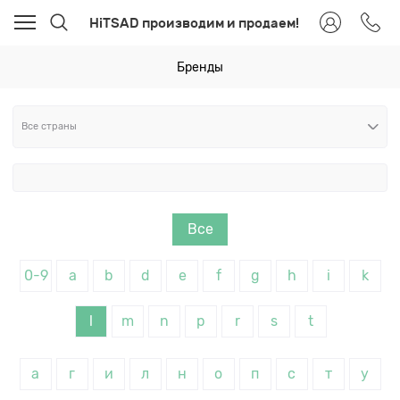
HiTSAD производим и продаем!
Бренды
Все
0-9
a
b
d
e
f
g
h
i
k
l
m
n
p
r
s
t
а
г
и
л
н
о
п
с
т
у