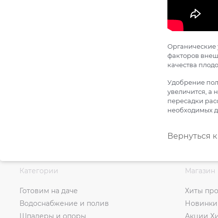
Органические у
факторов внешн
качества плодо
Удобрение пол
увеличится, а 
пересадки расс
необходимых д
Вернуться к
Категории
Магазин
Готовим на даче
Хиты пр
Водоснабжение и полив
Новинки
Шпалеры и опоры
Акции Х