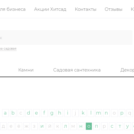
ля бизнеса
Акции Хитсад
Контакты
Отзывы
К
а садовая
Камни
Садовая сантехника
Деко
a
b
c
d
e
f
g
h
i
j
k
l
m
n
o
p
q
д
е
ё
ж
з
и
й
к
л
м
н
о
п
р
с
т
у