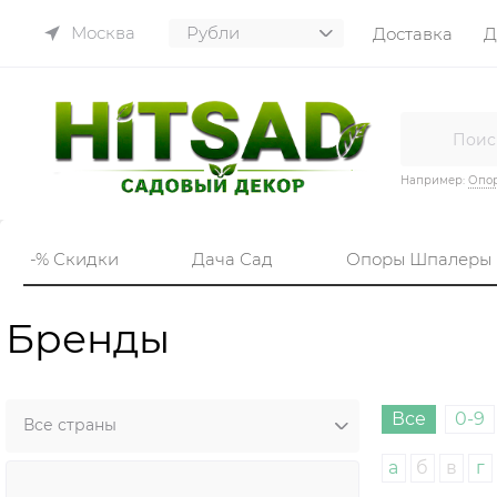
Москва
Доставка
Д
Например:
Опор
-% Скидки
Дача Сад
Опоры Шпалеры
Бренды
Все
0-9
а
б
в
г