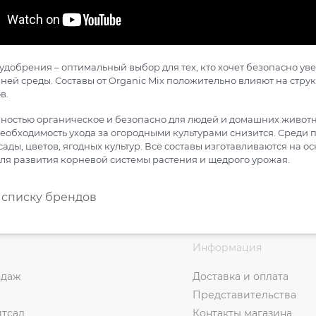
добрения – оптимальный выбор для тех, кто хочет безопасно ув
ей среды. Составы от Organic Mix положительно влияют на стру
в.
ностью органическое и безопасно для людей и домашних животны
необходимость ухода за огородными культурами снизится. Среди 
ады, цветов, ягодных культур. Все составы изготавливаются на 
ля развития корневой системы растения и щедрого урожая.
 списку брендов
Информация
одаж
Доставка и оплата
Представительства
итсад
Контакты магазина