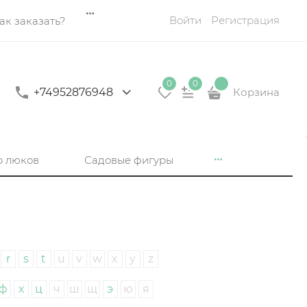
Войти
Регистрация
ак заказать?
0
0
+74952876948
Корзина
р люков
Садовые фигуры
r
s
t
u
v
w
x
y
z
ф
х
ц
ч
ш
щ
э
ю
я