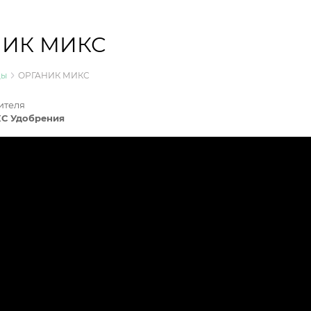
НИК МИКС
ды
ОРГАНИК МИКС
ителя
С Удобрения