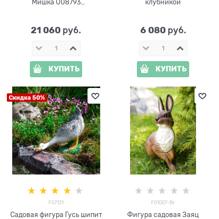
Мишка U08793
клубникой
стеклопластик
21 060
6 080
 руб.
 руб.
КУПИТЬ
КУПИТЬ
Скидка 50%
F07131
F01007-Br
Садовая фигура Гусь шипит
Фигура садовая Заяц