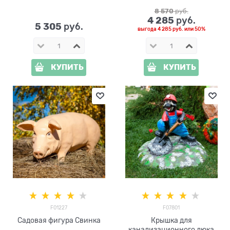
8 570
 руб.
4 285
 руб.
5 305
 руб.
выгода
4 285 руб.
или
50%
КУПИТЬ
КУПИТЬ
F01227
F07801
Садовая фигура Свинка
Крышка для
канализационного люка