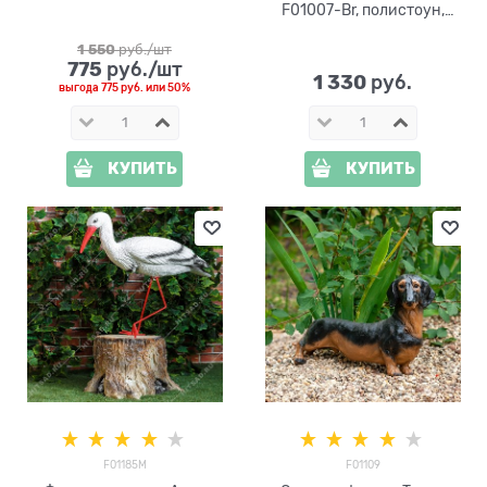
F01007-Br, полистоун,
коричневый, 38 см
1 550
 руб./шт
775
 руб./шт
1 330
 руб.
выгода
775 руб.
или
50%
КУПИТЬ
КУПИТЬ
F01185M
F01109