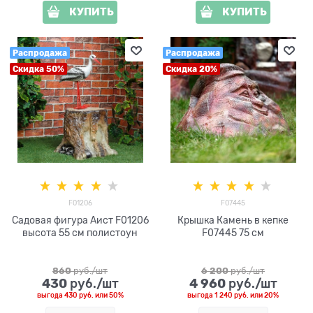
КУПИТЬ
КУПИТЬ
Распродажа
Распродажа
Скидка 50%
Скидка 20%
F01206
F07445
Садовая фигура Аист F01206
Крышка Камень в кепке
высота 55 см полистоун
F07445 75 см
860
 руб./шт
6 200
 руб./шт
430
4 960
 руб./шт
 руб./шт
выгода
430 руб.
или
50%
выгода
1 240 руб.
или
20%