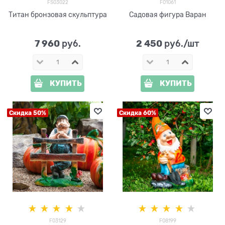
FS03022
F01061
Титан бронзовая скульптура
Садовая фигура Варан
7 960
2 450
 руб.
 руб./шт
КУПИТЬ
КУПИТЬ
Скидка 50%
Скидка 60%
F03129
F08199