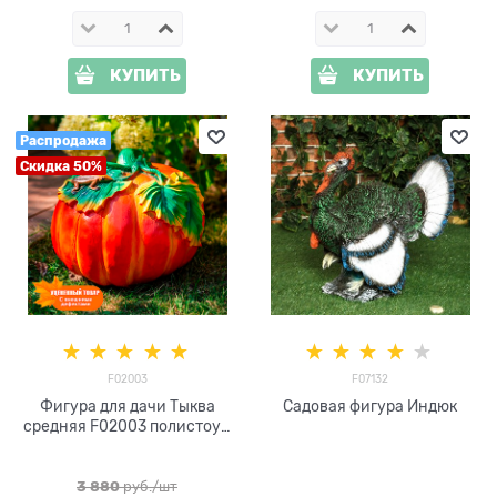
КУПИТЬ
КУПИТЬ
Распродажа
Скидка 50%
F02003
F07132
Фигура для дачи Тыква
Садовая фигура Индюк
средняя F02003 полистоун
h=40 см
3 880
 руб./шт