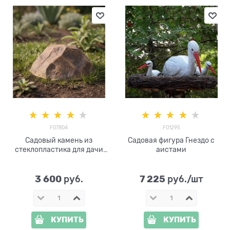
F07804
F01295
Садовый камень из
Садовая фигура Гнездо с
стеклопластика для дачи
аистами
F07804 ширина 39 см
3 600
7 225
 руб.
 руб./шт
КУПИТЬ
КУПИТЬ