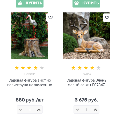
КУПИТЬ
КУПИТЬ
F01206M
F07843
Садовая фигура аист из
Садовая фигура Олень
полистоуна на железных
малый лежит F07843
ногах F01206М
стеклопластик
880
3 675
 руб./шт
 руб.