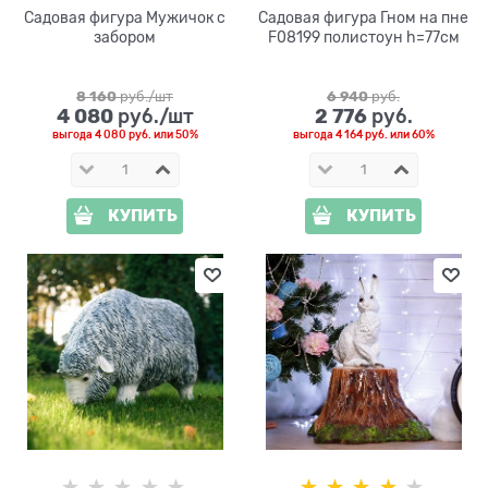
Садовая фигура Мужичок с
Садовая фигура Гном на пне
забором
F08199 полистоун h=77см
8 160
 руб./шт
6 940
 руб.
4 080
2 776
 руб./шт
 руб.
выгода
4 080 руб.
или
50%
выгода
4 164 руб.
или
60%
КУПИТЬ
КУПИТЬ