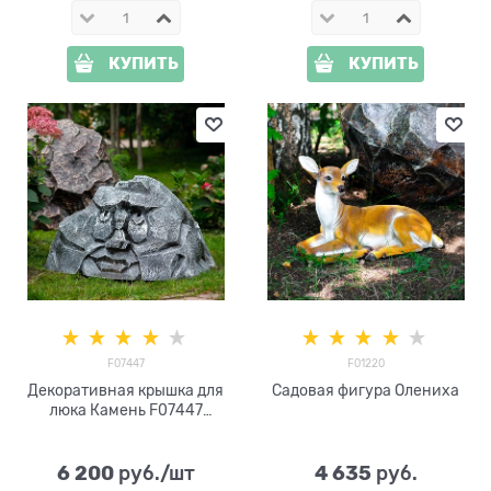
КУПИТЬ
КУПИТЬ
F07447
F01220
Декоративная крышка для
Садовая фигура Олениха
люка Камень F07447
стеклопластик
6 200
4 635
 руб./шт
 руб.