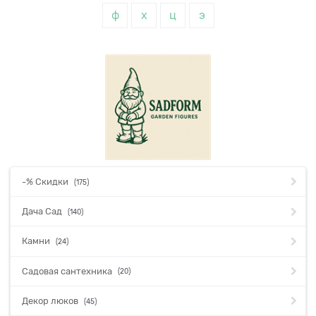
ф
х
ц
э
-% Скидки
(175)
Дача Сад
(140)
Камни
(24)
Садовая сантехника
(20)
Декор люков
(45)