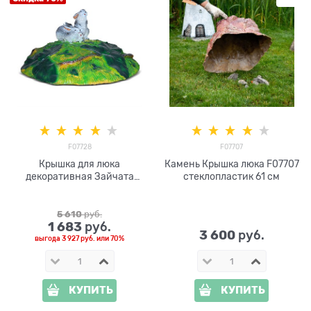
F07728
F07707
Крышка для люка
Камень Крышка люка F07707
декоративная Зайчата
стеклопластик 61 см
F07728 стеклопластик,
ширина 93 см
5 610
 руб.
1 683
 руб.
3 600
 руб.
выгода
3 927 руб.
или
70%
КУПИТЬ
КУПИТЬ