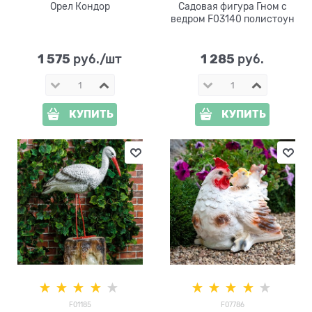
Орел Кондор
Садовая фигура Гном с
ведром F03140 полистоун
1 575
1 285
 руб./шт
 руб.
КУПИТЬ
КУПИТЬ
F01185
F07786