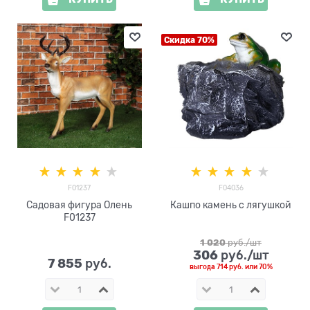
Скидка 70%
F01237
F04036
Садовая фигура Олень
Кашпо камень с лягушкой
F01237
1 020
 руб./шт
306
 руб./шт
7 855
 руб.
выгода
714 руб.
или
70%