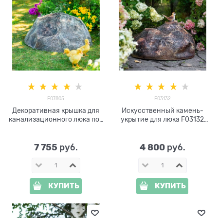
F07805
F03132
Декоративная крышка для
Искусственный камень-
канализационного люка под
укрытие для люка F03132
камень F07805 ширина 77 см
стеклопластик
7 755
4 800
 руб.
 руб.
КУПИТЬ
КУПИТЬ