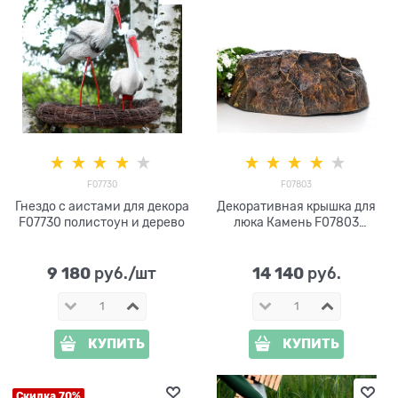
F07730
F07803
Гнездо с аистами для декора
Декоративная крышка для
F07730 полистоун и дерево
люка Камень F07803
стеклопластик, ширина
120см
9 180
14 140
 руб./шт
 руб.
КУПИТЬ
КУПИТЬ
Скидка 70%