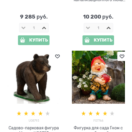
Крот с лопатой F07801
стеклопластик, ширина 96
см
9 285
10 200
 руб.
 руб.
КУПИТЬ
КУПИТЬ
U08793
F07766
Садово-парковая фигура
Фигурка для сада Гном с