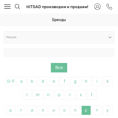
HiTSAD производим и продаем!
Бренды
Все
0-9
a
b
d
e
f
g
h
i
k
l
m
n
p
r
s
t
а
г
и
л
н
о
п
с
т
у