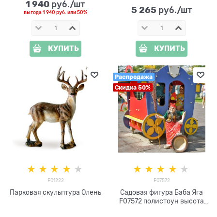
1 940
 руб./шт
5 265
 руб./шт
выгода
1 940 руб.
или
50%
КУПИТЬ
КУПИТЬ
Распродажа
Скидка 50%
F01222
F07572
Парковая скульптура Олень
Садовая фигура Баба Яга
F07572 полистоун высота
80см