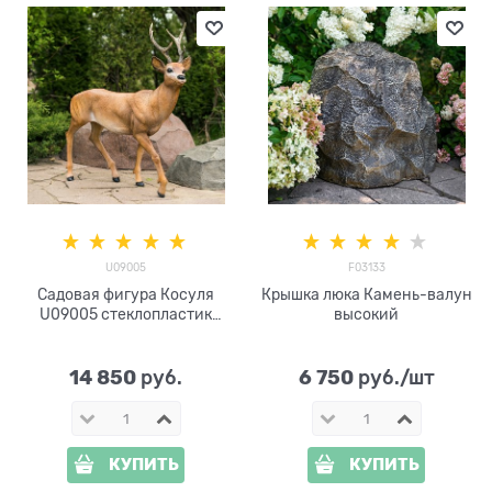
U09005
F03133
Садовая фигура Косуля
Крышка люка Камень-валун
U09005 стеклопластик
высокий
высота 98см
14 850
6 750
 руб.
 руб./шт
КУПИТЬ
КУПИТЬ