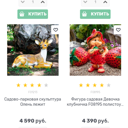
КУПИТЬ
КУПИТЬ
F01213
F08195
Садово-парковая скульптура
Фигура садовая Девочка
Олень лежит
клубничка F08195 полистоун
высота 51см
4 590
4 390
 руб.
 руб.