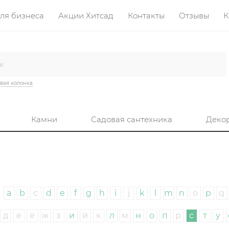
ля бизнеса
Акции Хитсад
Контакты
Отзывы
К
вая колонка
Камни
Садовая сантехника
Деко
a
b
c
d
e
f
g
h
i
j
k
l
m
n
o
p
q
д
е
ё
ж
з
и
й
к
л
м
н
о
п
р
с
т
у