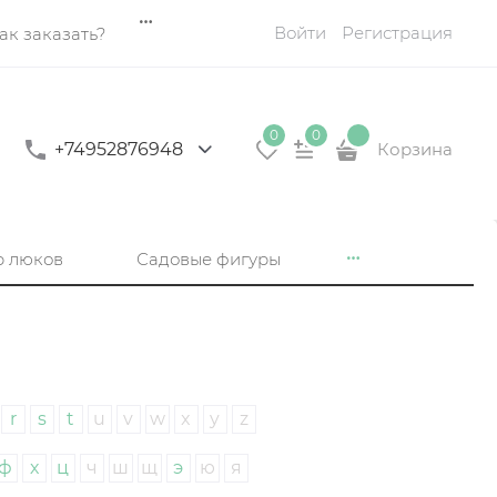
Войти
Регистрация
ак заказать?
0
0
+74952876948
Корзина
р люков
Садовые фигуры
r
s
t
u
v
w
x
y
z
ф
х
ц
ч
ш
щ
э
ю
я