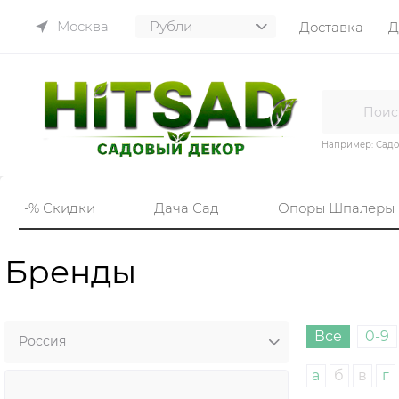
Москва
Доставка
Д
Например:
Садо
-% Скидки
Дача Сад
Опоры Шпалеры
Бренды
Все
0-9
а
б
в
г