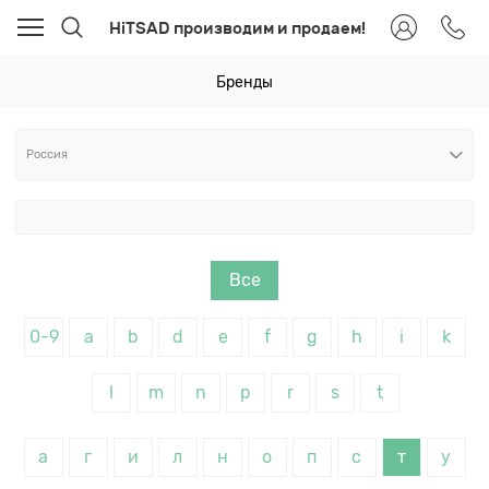
HiTSAD производим и продаем!
Бренды
Все
0-9
a
b
d
e
f
g
h
i
k
l
m
n
p
r
s
t
а
г
и
л
н
о
п
с
т
у