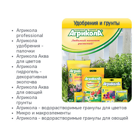
Агрикола
professional
Агрикола
удобрения -
палочки
Агрикола Аква
для цветов
Агрикола
гидрогель -
декоративная
экопочва
Агрикола Аква
для овощей
Агрикола
грунты
Агрикола - водорастворимые гранулы для цветов
Микро и макроэлементы
Агрикола - водорастворимые гранулы для овощей