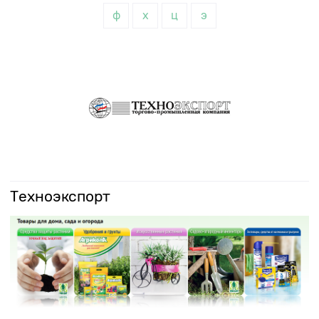
ф
х
ц
э
Техноэкспорт