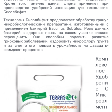
Кроме того, именно данная фирма применяет при
производстве удобрений инновационную технологию
Бисолбифит.
Технология Бисолбифит предполагает обработку гранул
микробиологическими препаратами, изготовленными с
применением бактерий Baccillus Subtilus. Роль данных
бактерий в здоровье почвы на вашем участке сложно
переоценить. Они способны подавить развитие
грибковых заболеваний, оздоровить микрофлору грунта
и за счет этого повысить урожайность на двадцать-
семьдесят процентов.
Комп
лекс
ное
Удоб
рени
е С
Мик
роэл
мент