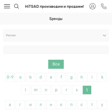
HiTSAD производим и продаем!
Бренды
Все
0-9
a
b
d
e
f
g
h
i
k
l
m
n
p
r
s
t
а
г
и
л
н
о
п
с
т
у