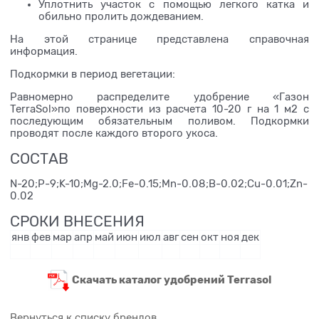
Уплотнить участок с помощью легкого катка и
обильно пролить дождеванием.
На этой странице представлена справочная
информация.
Подкормки в период вегетации:
Равномерно распределите удобрение «Газон
TerraSol»по поверхности из расчета 10-20 г на 1 м2 с
последующим обязательным поливом. Подкормки
проводят после каждого второго укоса.
СОСТАВ
N-20;P-9;K-10;Mg-2.0;Fe-0.15;Mn-0.08;B-0.02;Cu-0.01;Zn-
0.02
СРОКИ ВНЕСЕНИЯ
янв
фев
мар
апр
май
июн
июл
авг
сен
окт
ноя
дек
Скачать каталог удобрений Terrasol
Вернуться к списку брендов