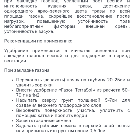
при закладке газонов, усиленный рост весной и
интенсивность кущения травы, достижение
однородного ярко-зеленого цвета травы по всей
площади газона, скорейшее восстановление после
нагрузок, повышенную устойчивость трав
неблагоприятным факторам внешней среды,
устойчивость к засухе.
Рекомендации по применению:
Удобрение применяется в качестве основного при
закладке газонов весной и для подкормок в период
вегетации.
При закладке газона:
Перекопать (вспахать) почву на глубину 20-25см и
удалить сорняки
Внести удобрение «Газон TerraSol» из расчета 50-
70 г на 1м2.
Насыпать сверху грунт толщиной 5-7см для
создания верхнего плодородного слоя
Выровнять поверхность участка, уплотнить с
помощью катка и пролить водой
Засеять газонные семена.
Заделать граблями семена в верхний слой почвы
или присыпать их грунтом слоем 0,5-1см.