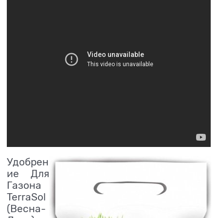
Удобрен
ие Для
Газона
TerraSol
(Весна-