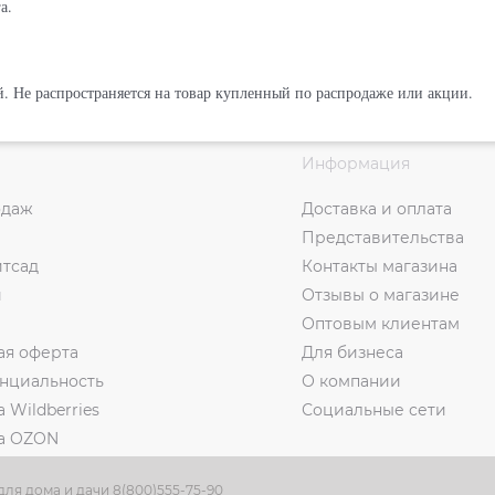
а.
. Не распространяется на товар купленный по распродаже или акции.
Информация
одаж
Доставка и оплата
Представительства
итсад
Контакты магазина
и
Отзывы о магазине
Оптовым клиентам
ая оферта
Для бизнеса
нциальность
О компании
а Wildberries
Социальные сети
на OZON
ля дома и дачи 8(800)555-75-90