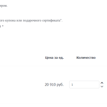
ером.
ого купона или подарочного сертификата".
й *