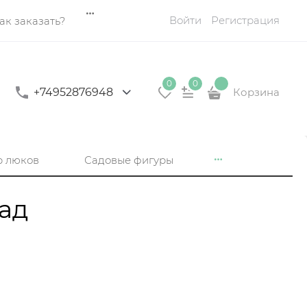
Войти
Регистрация
ак заказать?
0
0
+74952876948
Корзина
р люков
Садовые фигуры
ад