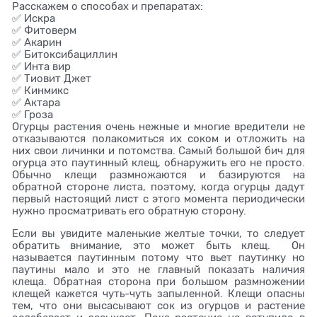
Расскажем о способах и препаратах:
✅ Искра
✅ Фитоверм
✅ Акарин
✅ Битоксибациллин
✅ Инта вир
✅ Тиовит Джет
✅ Кинмикс
✅ Актара
✅ Гроза
Огурцы растения очень нежные и многие вредители не
отказываются полакомиться их соком и отложить на
них свои личинки и потомства. Самый большой бич для
огурца это паутинный клещ, обнаружить его не просто.
Обычно клещи размножаются и базируются на
обратной стороне листа, поэтому, когда огурцы дадут
первый настоящий лист с этого момента периодически
нужно просматривать его обратную сторону.
Если вы увидите маленькие желтые точки, то следует
обратить внимание, это может быть клещ. Он
называется паутинным потому что вьет паутинку но
паутины мало и это не главный показать наличия
клеща. Обратная сторона при большом размножении
клещей кажется чуть-чуть запыленной. Клещи опасны
тем, что они высасывают сок из огурцов и растение