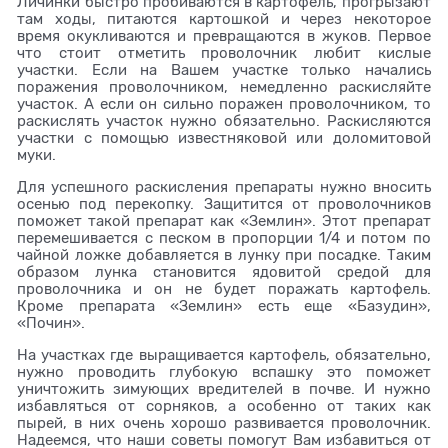
Личинки быстро пробиваются в картофель, прогрызают
там ходы, питаются картошкой и через некоторое
время окукливаются и превращаются в жуков. Первое
что стоит отметить проволочник любит кислые
участки. Если на Вашем участке только начались
поражения проволочником, немедленно раскисляйте
участок. А если он сильно поражен проволочником, то
раскислять участок нужно обязательно. Раскисляются
участки с помощью известняковой или доломитовой
муки.
Для успешного раскисления препараты нужно вносить
осенью под перекопку. Защитится от проволочников
поможет такой препарат как «Землин». Этот препарат
перемешивается с песком в пропорции 1/4 и потом по
чайной ложке добавляется в лунку при посадке. Таким
образом лунка становится ядовитой средой для
проволочника и он не будет поражать картофель.
Кроме препарата «Землин» есть еще «Базудин»,
«Почин».
На участках где выращивается картофель, обязательно,
нужно проводить глубокую вспашку это поможет
уничтожить зимующих вредителей в почве. И нужно
избавляться от сорняков, а особенно от таких как
пырей, в них очень хорошо развивается проволочник.
Надеемся, что наши советы помогут Вам избавиться от