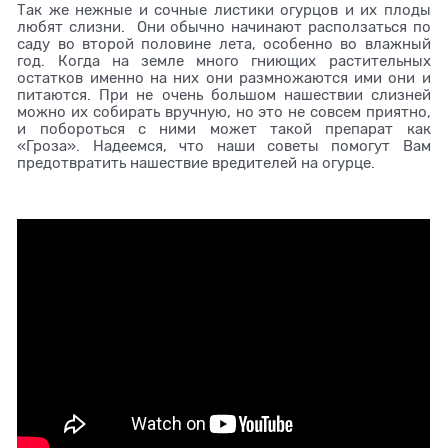
Так же нежные и сочные листики огурцов и их плоды
любят слизни. Они обычно начинают расползаться по
саду во второй половине лета, особенно во влажный
год. Когда на земле много гниющих растительных
остатков именно на них они размножаются ими они и
питаются. При не очень большом нашествии слизней
можно их собирать вручную, но это не совсем приятно,
и побороться с ними может такой препарат как
«Гроза». Надеемся, что наши советы помогут Вам
предотвратить нашествие вредителей на огурце.