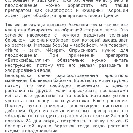
ослабевает и засыхает. Пока растение не вступило в
плодоношение можно обработать его таким
препаратом как «Карбофос» и «Акарин». Хороший
эффект дает обработка препаратом «Тиовит Джет».
Так же на огурцы нападает бахчевая тля и так же как
клещ она базируется на обратной стороне листа. Это
зеленое насекомое с немного раздутым зеленым
брюшком, где она и собирает сок, который высасывает
из растения. Методы борьбы «Карбофос», «Фитоверм»,
«Инта - вир», «Искра». Опрыскивать нужно для
плодоношения. При применении препарата
«Битоксибациллин» обязательно нужно читать
инструкцию, потому что его нельзя разводить в
хлорированной воде.
Белокрылка очень распространенный вредитель,
маленькая, беленькая бабочка. Бороться с ними трудно,
потому что они свободно перелетают с одного
растения на другое. Если опрыскивать препаратами
контактного действия то те особи, которые успели
улететь, они вернуться и уничтожат Ваше растение.
Поэтому нужно применять инсектициды системного
действия. Один из самых известных препаратов это
«Актара», она находится в растениях в течении 24 дней
поэтому 24 дня огурцы потреблять в пищу нельзя. С
белокрылкой лучше бороться тогда когда растение
входит в плодоношение.