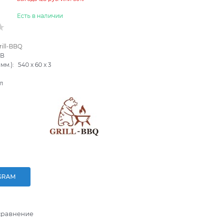
Есть в наличии
rill-BBQ
5B
мм.):
540
x
60
x
3
л
GRAM
сравнение