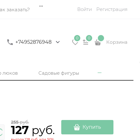
Войти
Регистрация
ак заказать?
0
0
+74952876948
Корзина
р люков
Садовые фигуры
255
 руб.
127
 руб.
Купить
выгода
128 руб.
или
50%