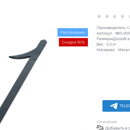
Производитель:
G
Распродажа
Артикул:
980-00
Размеры(ДхШхВ в 
Скидка 50%
Вес:
0,3
кг.
Материал:
Метал
TELE
Описание
Добавить в 