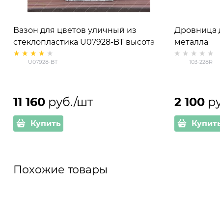
Вазон для цветов уличный из
Дровница д
стеклопластика U07928-BT высота
металла
50см
U07928-BT
103-228R
11 160
 руб./шт
2 100
 р
Купить
Купит
Похожие товары