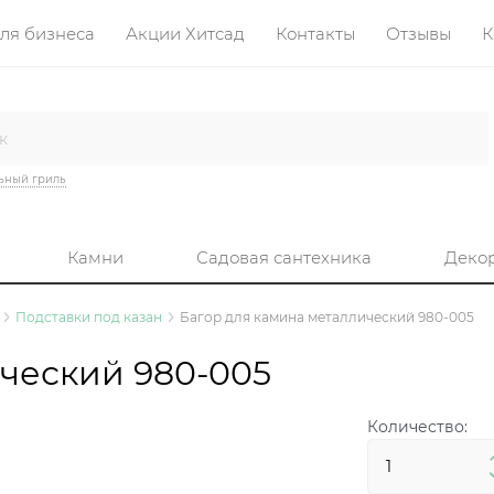
ля бизнеса
Акции Хитсад
Контакты
Отзывы
К
ьный гриль
Камни
Садовая сантехника
Деко
Подставки под казан
Багор для камина металлический 980-005
ический 980-005
Количество: