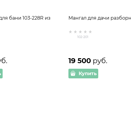
ля бани 103-228R из
Мангал для дачи разборн
102-201
уб.
19 500
 руб.
ь
Купить