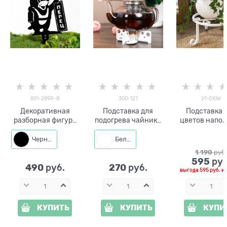
801-289R-B
300-127
21-010W
Декоративная
Подставка для
Подставка 
разборная фигура
подогрева чайника
цветов напол
для сада Крот и
от свечи
21-010W из ме
перец 801-289R
Черный
Белый
h=40 см металл
1 190
 руб
595
 руб
490
270
 руб.
 руб.
выгода
595 руб.
и
КУПИТЬ
КУПИТЬ
КУПИ