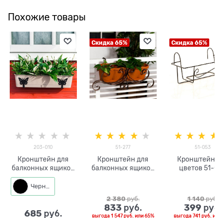
Похожие товары
Скидка 65%
Скидка 65%
203-010
51-277
51-053
Кронштейн для
Кронштейн для
Кронштейн 
балконных ящиков
балконных ящиков
цветов 51-
(2 шт) 203-010
51-277
Черный
2 380
 руб.
1 140
 руб
833
399
 руб.
 руб
685
 руб.
выгода
1 547 руб.
или
65%
выгода
741 руб.
и