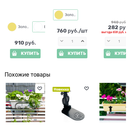
подоконник для 3
одного растения
кашпо 660-
кашпо 41-021R
150-226R со
металлическая
съёмной корзиной
Золото
d=14 см
940
 руб.
282
 руб
Золото
Белый
760
 руб./шт
выгода
658 руб.
и
910
 руб.
КУПИТЬ
КУПИТЬ
КУПИ
Похожие товары
Новинка