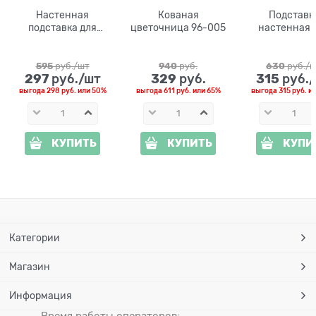
Настенная
Кованая
Подставк
подставка для
цветочница 96-005
настенная 
цветов 15-839
цветов 15-
595
 руб./шт
940
 руб.
630
 руб./
297
329
315
 руб./шт
 руб.
 руб.
выгода
298 руб.
или
50%
выгода
611 руб.
или
65%
выгода
315 руб.
и
КУПИТЬ
КУПИТЬ
КУПИ
Категории
Магазин
Информация
Время работы операторов: